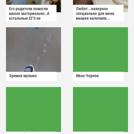
Его родители помогли
Любят...наверное
школе материально..А
специально для меня
остальные ЕГЭ не
мышек налепили...
сдадут
Зримая музыка
Иван Чернов