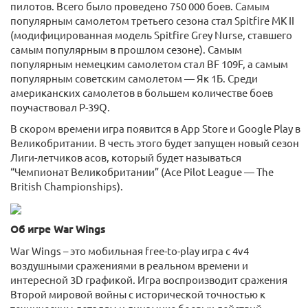
пилотов. Всего было проведено 750 000 боев. Самым
популярным самолетом третьего сезона стал Spitfire MK II
(модифицированная модель Spitfire Grey Nurse, ставшего
самым популярным в прошлом сезоне). Самым
популярным немецким самолетом стал BF 109F, а самым
популярным советским самолетом — Як 1Б. Среди
американских самолетов в большем количестве боев
поучаствовал P-39Q.
В скором времени игра появится в App Store и Google Play в
Великобритании. В честь этого будет запущен новый сезон
Лиги-летчиков асов, который будет называться
“Чемпионат Великобритании” (Ace Pilot League — The
British Championships).
Об игре War Wings
War Wings – это мобильная free-to-play игра с 4v4
воздушными сражениями в реальном времени и
интересной 3D графикой. Игра воспроизводит сражения
Второй мировой войны с исторической точностью к