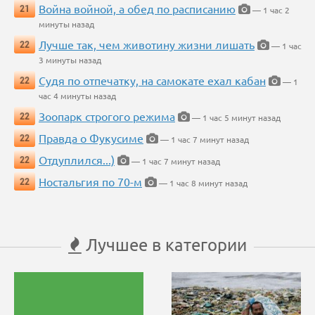
Война войной, а обед по расписанию
21
— 1 час 2
минуты назад
Лучше так, чем животину жизни лишать
22
— 1 час
3 минуты назад
Судя по отпечатку, на самокате ехал кабан
22
— 1
час 4 минуты назад
Зоопарк строгого режима
22
— 1 час 5 минут назад
Правда о Фукусиме
22
— 1 час 7 минут назад
Отдуплился...)
22
— 1 час 7 минут назад
Ностальгия по 70-м
22
— 1 час 8 минут назад
Лучшее в категории