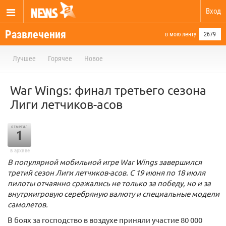
Вход
Развлечения
в мою ленту
2679
Лучшее
Горячее
Новое
War Wings: финал третьего сезона
Лиги летчиков-асов
отметил
1
в архиве
В популярной мобильной игре War Wings завершился
третий сезон Лиги летчиков-асов. С 19 июня по 18 июля
пилоты отчаянно сражались не только за победу, но и за
внутриигровую серебряную валюту и специальные модели
самолетов.
В боях за господство в воздухе приняли участие 80 000