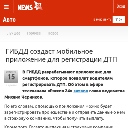
Вход
Авто
в мою ленту
3157
Лучшее
Горячее
Новое
ГИБДД создаст мобильное
приложение для регистрации ДТП
В ГИБДД разрабатывают приложение для
отметили
15
смартфонов, которое позволит водителям
регистрировать ДТП. Об этом в эфире
в архиве
телеканала «Россия 24»
заявил
глава ведомства
Михаил Черников.
По его словам, с помощью приложения можно будет
зарегистрировать происшествие и отправить данные о нем
в страховую компанию, чтобы получить выплату.
Кроме того, Госавтоинспекция и страховые компании