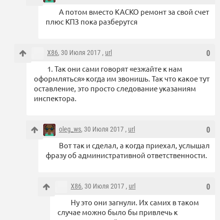
А потом вместо КАСКО ремонт за свой счет
плюс КПЗ пока разберутся
X86
, 30 Июля 2017 ,
url
0
1. Так они сами говорят «езжайте к нам
оформляться» когда им звонишь. Так что какое тут
оставление, это просто следование указаниям
инспектора.
oleg_ws
, 30 Июля 2017 ,
url
0
Вот так и сделал, а когда приехал, услышал
фразу об административной ответственности.
X86
, 30 Июля 2017 ,
url
0
Ну это они загнули. Их самих в таком
случае можно было бы привлечь к