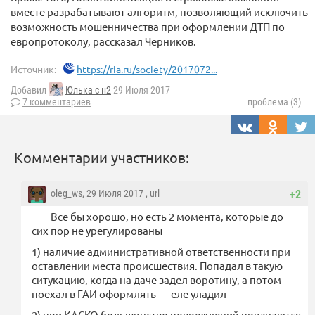
вместе разрабатывают алгоритм, позволяющий исключить
возможность мошенничества при оформлении ДТП по
европротоколу, рассказал Черников.
Источник:
https://ria.ru/society/2017072...
Добавил
Юлька с н2
29 Июля 2017
7 комментариев
проблема (3)
Комментарии участников:
oleg_ws
, 29 Июля 2017 ,
url
+2
Все бы хорошо, но есть 2 момента, которые до
сих пор не урегулированы
1) наличие административной ответственности при
оставлении места происшествия. Попадал в такую
ситукацию, когда на даче задел воротину, а потом
поехал в ГАИ оформлять — еле уладил
2) при КАСКО большинство повреждений признаются