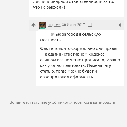
дисциплинарной ответственности за то,
что не выехали)
oleg_ws
, 30 Июля 2017 ,
url
0
Ночью загород в сельскую
местность...
Факт в том, что формально они правы
— в административном кодексе
слишом все не четко прописано, можно
как угодно трактовать. Изменят эту
статью, тогда можно будет и
европротокол оформлять
Войдите
или
станьте участником
, чтобы комментировать