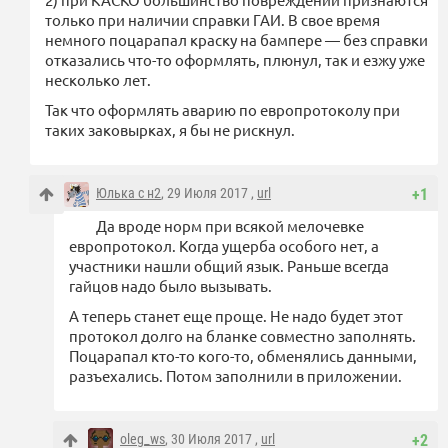
только при наличии справки ГАИ. В свое время
немного поцарапал краску на бампере — без справки
отказались что-то оформлять, плюнул, так и езжу уже
несколько лет.
Так что оформлять аварию по европротоколу при
таких заковырках, я бы не рискнул.
Юлька с н2
, 29 Июля 2017 ,
url
+1
Да вроде норм при всякой мелочевке
европротокол. Когда ущерба особого нет, а
участники нашли общий язык. Раньше всегда
гайцов надо было вызывать.
А теперь станет еще проще. Не надо будет этот
протокол долго на бланке совместно заполнять.
Поцарапал кто-то кого-то, обменялись данными,
разъехались. Потом заполнили в приложении.
oleg_ws
, 30 Июля 2017 ,
url
+2