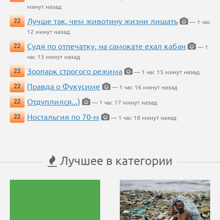
минут назад
Лучше так, чем животину жизни лишать
22
— 1 час
12 минут назад
Судя по отпечатку, на самокате ехал кабан
22
— 1
час 13 минут назад
Зоопарк строгого режима
22
— 1 час 15 минут назад
Правда о Фукусиме
22
— 1 час 16 минут назад
Отдуплился...)
22
— 1 час 17 минут назад
Ностальгия по 70-м
22
— 1 час 18 минут назад
Лучшее в категории