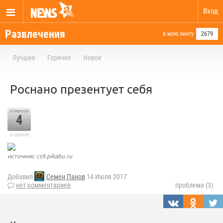
Вход
Развлечения
в мою ленту
2679
Лучшее
Горячее
Новое
Роснано презентует себя
отметили
4
в архиве
источник: cs9.pikabu.ru
Добавил
Семен Панов
14 Июля 2017
нет комментариев
проблема (3)