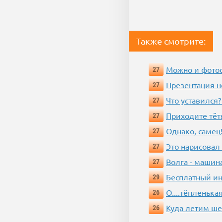
Также смотрите:
Можно и фотос
27
Презентация 
27
Что уставился?
27
Приходите тёт
27
Однако, самец!
27
Это нарисовал
27
Волга - машин
27
Бесплатный ин
29
О....тёпленькая
26
Куда летим ш
26