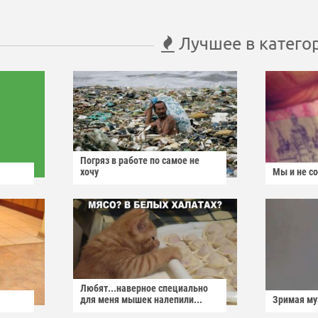
Лучшее в катего
Погряз в работе по самое не
хочу
Мы и не с
Любят...наверное специально
для меня мышек налепили...
Зримая м