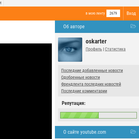
И
Вход
в мою ленту
2679
Об авторе
oskarter
Профиль
|
Статистика
Последние добавленные новости
Одобренные новости
Френдлента последних новостей
Последние комментарии
Репутация:
О сайте youtube.com