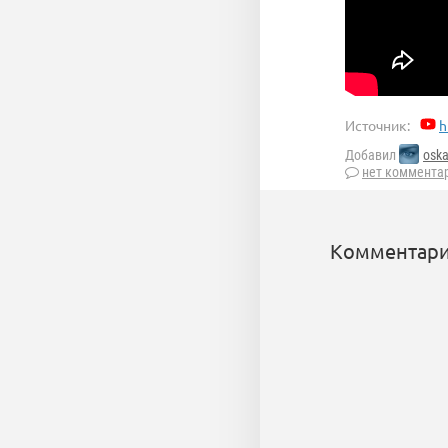
Источник:
h
Добавил
oska
нет коммента
Комментари