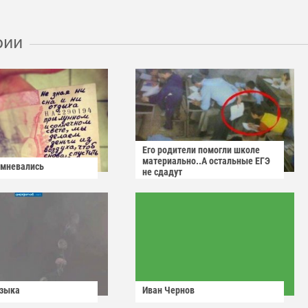
рии
Его родители помогли школе
материально..А остальные ЕГЭ
омневались
не сдадут
узыка
Иван Чернов