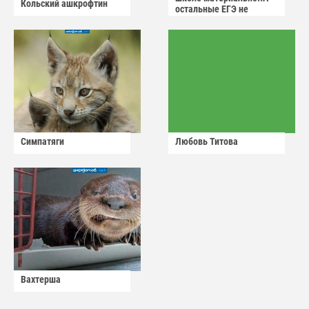
Кольский ашкрофтин
остальные ЕГЭ не
сдадут
Симпатяги
Любовь Титова
Вахтерша