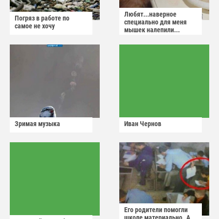
Любят...наверное
Погряз в работе по
специально для меня
самое не хочу
мышек налепили...
Зримая музыка
Иван Чернов
Его родители помогли
школе материально..А