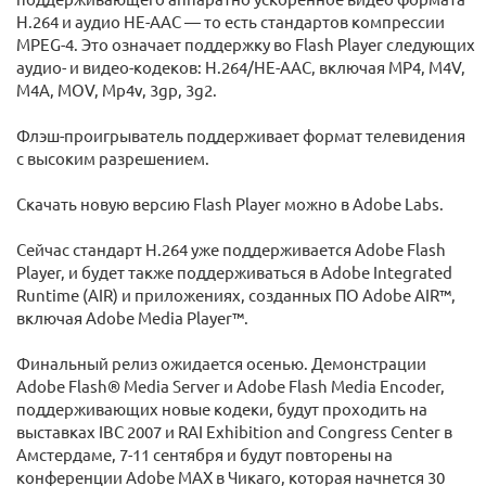
H.264 и аудио HE-AAC — то есть стандартов компрессии
MPEG-4. Это означает поддержку во Flash Player следующих
аудио- и видео-кодеков: H.264/HE-AAC, включая MP4, M4V,
M4A, MOV, Mp4v, 3gp, 3g2.
Флэш-проигрыватель поддерживает формат телевидения
с высоким разрешением.
Скачать новую версию Flash Player можно в Adobe Labs.
Сейчас стандарт H.264 уже поддерживается Adobe Flash
Player, и будет также поддерживаться в Adobe Integrated
Runtime (AIR) и приложениях, созданных ПО Adobe AIR™,
включая Adobe Media Player™.
Финальный релиз ожидается осенью. Демонстрации
Adobe Flash® Media Server и Adobe Flash Media Encoder,
поддерживающих новые кодеки, будут проходить на
выставках IBC 2007 и RAI Exhibition and Congress Center в
Амстердаме, 7-11 сентября и будут повторены на
конференции Adobe MAX в Чикаго, которая начнется 30