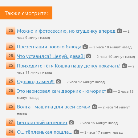
Также смотрите:
Можно и фотосессию, но сгущенку вперед
25
— 2
часа 9 минут назад
Презентация нового блюда
25
— 2 часа 10 минут назад
Что уставился? Целуй, давай!
25
— 2 часа 10 минут назад
Приходите тётя Кошка нашу детку покачать!
25
— 2
часа 11 минут назад
Однако, самец!!!
25
— 2 часа 12 минут назад
Это нарисовал сам дворник - юморист
25
— 2 часа 13
минут назад
Волга - машина для всей семьи
25
— 2 часа 14 минут
назад
Бесплатный интернет
27
— 2 часа 15 минут назад
О....тёпленькая пошла...
24
— 2 часа 17 минут назад