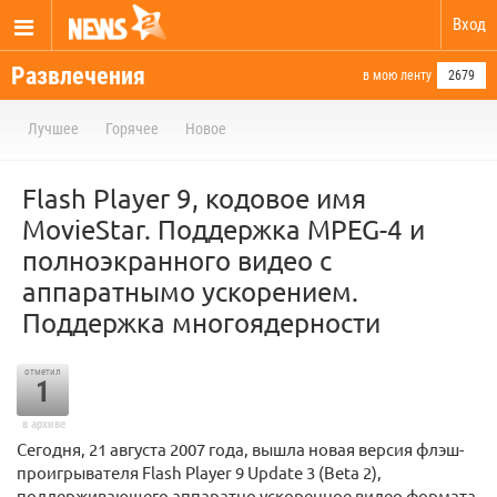
Вход
Развлечения
в мою ленту
2679
Лучшее
Горячее
Новое
Flash Player 9, кодовое имя
MovieStar. Поддержка MPEG-4 и
полноэкранного видео с
аппаратнымо ускорением.
Поддержка многоядерности
отметил
1
в архиве
Сегодня, 21 августа 2007 года, вышла новая версия флэш-
проигрывателя Flash Player 9 Update 3 (Beta 2),
поддерживающего аппаратно ускоренное видео формата