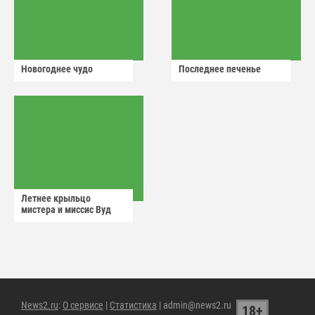
Новогоднее чудо
Последнее печенье
Летнее крыльцо
мистера и миссис Вуд
News2.ru
:
О сервисе
|
Статистика
| admin@news2.ru
18+