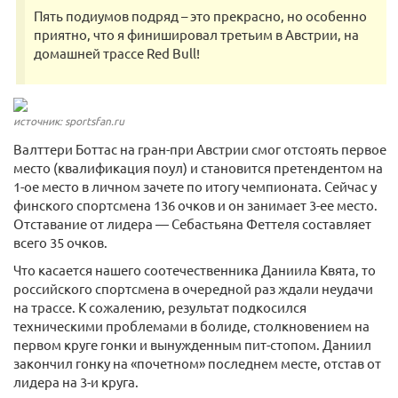
Пять подиумов подряд – это прекрасно, но особенно
приятно, что я финишировал третьим в Австрии, на
домашней трассе Red Bull!
источник: sportsfan.ru
Валттери Боттас на гран-при Австрии смог отстоять первое
место (квалификация поул) и становится претендентом на
1-ое место в личном зачете по итогу чемпионата. Сейчас у
финского спортсмена 136 очков и он занимает 3-ее место.
Отставание от лидера — Себастьяна Феттеля составляет
всего 35 очков.
Что касается нашего соотечественника Даниила Квята, то
российского спортсмена в очередной раз ждали неудачи
на трассе. К сожалению, результат подкосился
техническими проблемами в болиде, столкновением на
первом круге гонки и вынужденным пит-стопом. Даниил
закончил гонку на «почетном» последнем месте, отстав от
лидера на 3-и круга.