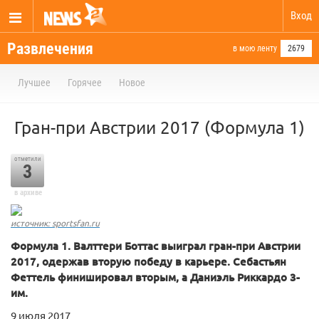
Вход
Развлечения
в мою ленту
2679
Лучшее
Горячее
Новое
Гран-при Австрии 2017 (Формула 1)
отметили
3
в архиве
источник: sportsfan.ru
Формула 1. Валттери Боттас выиграл гран-при Австрии
2017, одержав вторую победу в карьере. Себастьян
Феттель финишировал вторым, а Даниэль Риккардо 3-
им.
9 июля 2017