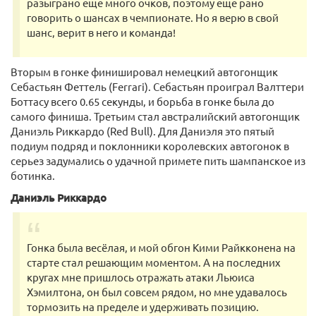
разыграно еще много очков, поэтому еще рано
говорить о шансах в чемпионате. Но я верю в свой
шанс, верит в него и команда!
Вторым в гонке финишировал немецкий автогонщик
Себастьян Феттель (Ferrari). Себастьян проиграл Валттери
Боттасу всего 0.65 секунды, и борьба в гонке была до
самого финиша. Третьим стал австралийский автогонщик
Даниэль Риккардо (Red Bull). Для Даниэля это пятый
подиум подряд и поклонники королевских автогонок в
серьез задумались о удачной примете пить шампанское из
ботинка.
Даниэль Риккардо
Гонка была весёлая, и мой обгон Кими Райкконена на
старте стал решающим моментом. А на последних
кругах мне пришлось отражать атаки Льюиса
Хэмилтона, он был совсем рядом, но мне удавалось
тормозить на пределе и удерживать позицию.