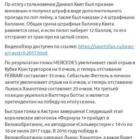
По итогу столкновения Даниил Квят был признан
виновным и получил штраф в виде дополнительного
проезда по пит-лейну, а также был наказан 2-я штрафными
баллами. Общая сумма штрафных баллов у Квята
равняется семи, и если пилот наберет 12 баллов, то его
отстранят от гран-при на целый сезон.
Видеообзор доступен по ссылке:
https://sportsfan.ru/gran-
pri-avstrii-2017.html
По результатам гонки MERCEDES увеличивает свой отрыв в
Кубке Конструкторов на 9 очков, и теперь отставание
FERRARI составляет 33 очка. Себастьян Феттель в личном
зачете увеличивает отрыв на 6 очков, и теперь отставание
Льюиса Хэмилтона составляет 20 очков. На третьей
позиции укрепился Валттери Боттас и является
претендентом на победу по итогу сезона.
Быстрая гонка в Австрии завершена! Следующий этап
королевских автогонок «Формула 1» пройдет в
Великобритании, на автодроме «Сильверстоун» с 14-го по
16-ое июля 2017 года. В 2016 году победу в
Великобритании одержал Льюис Хэмилтон, а какая будет