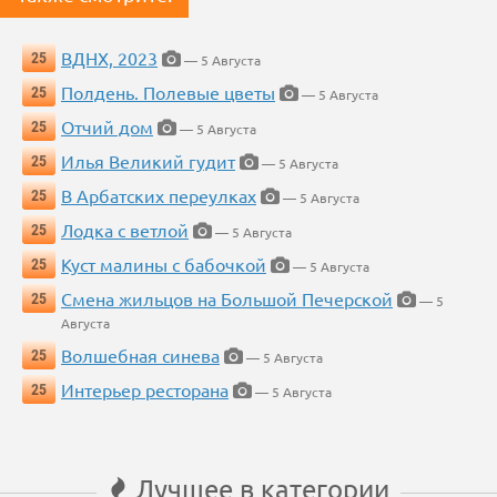
ВДНХ, 2023
25
— 5 Августа
Полдень. Полевые цветы
25
— 5 Августа
Отчий дом
25
— 5 Августа
Илья Великий гудит
25
— 5 Августа
В Арбатских переулках
25
— 5 Августа
Лодка с ветлой
25
— 5 Августа
Куст малины с бабочкой
25
— 5 Августа
Смена жильцов на Большой Печерской
25
— 5
Августа
Волшебная синева
25
— 5 Августа
Интерьер ресторана
25
— 5 Августа
Лучшее в категории