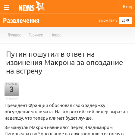
Вход
Развлечения
в мою ленту
2679
Лучшее
Горячее
Новое
Путин пошутил в ответ на
извинения Макрона за опоздание
на встречу
отметили
3
в архиве
Президент Франции обосновал свою задержку
обсуждением климата. На это российский лидер выразил
надежду, что теперь климат будет лучше.
Эммануэль Макрон извинился перед Владимиром
Путиным за своё опоздание на двустороннюю встречу в