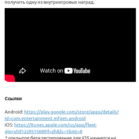
получить одну из внутриигровых наград.
Ссылки
Android:
https://play.google.com/store/apps/details?
id=com.entertainment.mfgen.android
iOS:
https://itunes.apple.com/us/app/fleet-
glory/id1228515689?l=zh&ls=1&mt=8
* открытое бета-тестирование для iOS начнется на