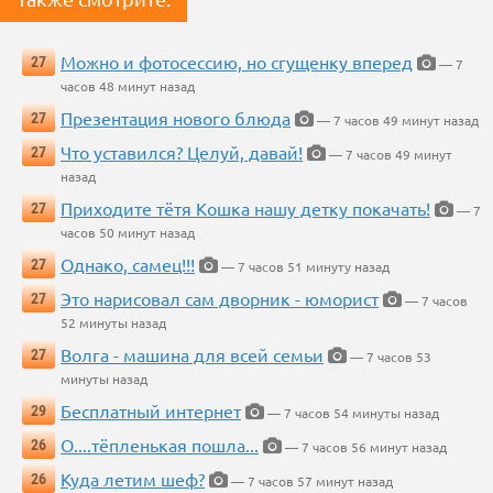
Можно и фотосессию, но сгущенку вперед
27
— 7
часов 48 минут назад
Презентация нового блюда
27
— 7 часов 49 минут назад
Что уставился? Целуй, давай!
27
— 7 часов 49 минут
назад
Приходите тётя Кошка нашу детку покачать!
27
— 7
часов 50 минут назад
Однако, самец!!!
27
— 7 часов 51 минуту назад
Это нарисовал сам дворник - юморист
27
— 7 часов
52 минуты назад
Волга - машина для всей семьи
27
— 7 часов 53
минуты назад
Бесплатный интернет
29
— 7 часов 54 минуты назад
О....тёпленькая пошла...
26
— 7 часов 56 минут назад
Куда летим шеф?
26
— 7 часов 57 минут назад