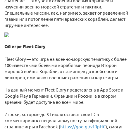
сражение — это урок в освоении боевых кораблей и
изучении военно-морской стратегии и тактики.
Специальные миссии, как, например, захват определенной
гавани или потопление пяти вражеских кораблей, делают
игру еще интереснее.
Об игре Fleet Glory
Fleet Glory — это игра на военно-морскую тематику с более
100 известными боевыми кораблями периода Второй
мировой войны. Корабли, от эсминцев до крейсеров и
линкоров, оживляют военные сражения на карте игры.
На данный момент Fleet Glory представлена в App Store и
Google Play в Германии, Франции и России, а в скором
времени будет доступна во всем мире.
Игроки, которые до 31 июля оставят свои ID в
комментариях к специальному посту на официальной
странице игры в Facebook (
https://goo.gl/vfRpHC
), смогут