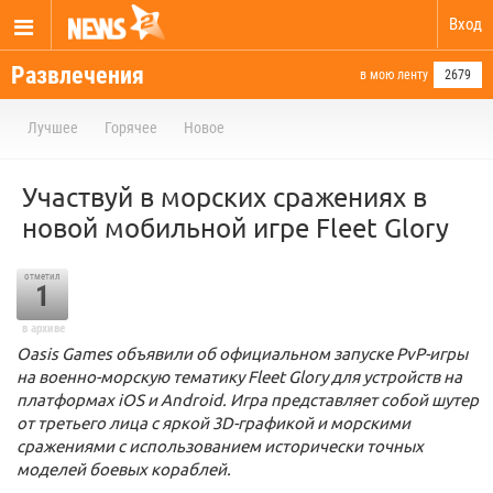
Вход
Развлечения
в мою ленту
2679
Лучшее
Горячее
Новое
Участвуй в морских сражениях в
новой мобильной игре Fleet Glory
отметил
1
в архиве
Oasis Games объявили об официальном запуске PvP-игры
на военно-морскую тематику Fleet Glory для устройств на
платформах iOS и Android. Игра представляет собой шутер
от третьего лица с яркой 3D-графикой и морскими
сражениями с использованием исторически точных
моделей боевых кораблей.