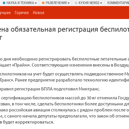
НАУКА И ТЕХНИКА
РАЗВЛЕЧЕНИЯ
КУХНЯ NEWS2
КОММЕНТАРИ
учшее
Горячее
Новое
ена обязательная регистрация беспило
г
го дня необходимо регистрировать беспилотные летательные 
ообщает «Прайм». Соответствующие изменения внесены в Возду
спилотников на учет будет осуществлять подведомственное 
ранс». Ранее предприятие разработало технологию идентифи
правил регистрации БПЛА подготовил Минтранс.
сертификацию беспилотников массой до 30 кг отменила Госду
зван, в том числе, сделать беспилотники более доступными д
ако российская авиация столкнулась с рядом проблем после 
, с самого начала депутаты предполагали, что закон об отмен
 будет корректироваться.