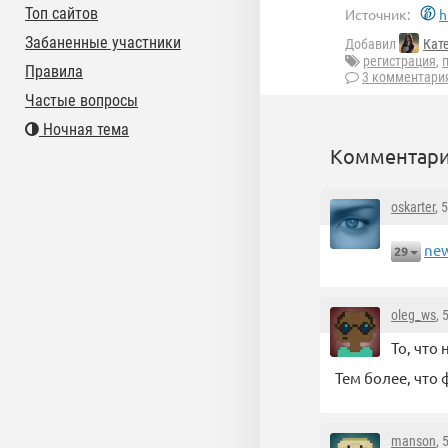
Топ сайтов
Источник:
h
Забаненные участники
Добавил
Кат
регистрация
,
Правила
3 комментари
Частые вопросы
Ночная тема
Комментари
oskarter
, 
new
29
oleg_ws
, 
То, что
Тем более, что 
manson
, 