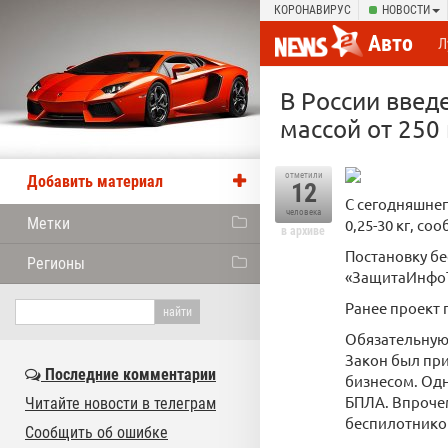
КОРОНАВИРУС
НОВОСТИ
Авто
Л
В России введ
массой от 250 
отметили
Добавить материал
12
С сегодняшне
человека
Метки
0,25-30 кг, с
в архиве
Постановку бе
Регионы
«ЗащитаИнфоТ
Ранее проект 
Обязательную 
Закон был при
Последние комментарии
бизнесом. Одн
БПЛА. Впрочем
Читайте новости в телеграм
беспилотников
Сообщить об ошибке