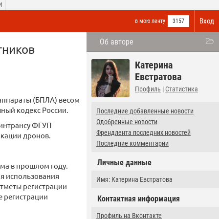
И
Вход
в мою ленту
3157
Об авторе
тников
Катерина
Евстратова
Профиль
|
Статистика
аппараты (БПЛА) весом
шный кодекс России.
Последние добавленные новости
Одобренные новости
Минтрансу ФГУП
Френдлента последних новостей
кации дронов.
Последние комментарии
Личные данные
ма в прошлом году.
ля использования
Имя: Катерина Евстратова
отметы регистрации
е регистрации
Контактная информация
Профиль на Вконтакте