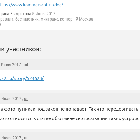
ttps://www.kommersant.ru/doc/...
ерина Евстратова
5 Июля 2017
правила
,
беспилотник
,
минтранс
,
коптер
Москва
я
и участников:
5 Июля 2017 ,
url
s2.ru/story/524623/
5 Июля 2017 ,
url
 на фото ну никак под закон не попадает. Так что передергивать 
фото относится к статье об отмене сертификации таких устройс
5 Июля 2017 ,
url