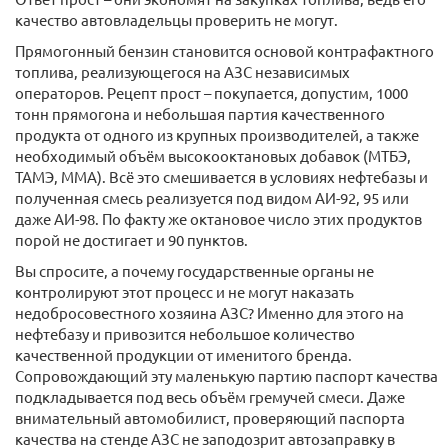
качество автовладельцы проверить не могут.
Прямогонный бензин становится основой контрафактного
топлива, реализующегося на АЗС независимых
операторов. Рецепт прост – покупается, допустим, 1000
тонн прямогона и небольшая партия качественного
продукта от одного из крупных производителей, а также
необходимый объём высокооктановых добавок (МТБЭ,
ТАМЭ, ММА). Всё это смешивается в условиях нефтебазы и
полученная смесь реализуется под видом АИ-92, 95 или
даже АИ-98. По факту же октановое число этих продуктов
порой не достигает и 90 пунктов.
Вы спросите, а почему государственные органы не
контролируют этот процесс и не могут наказать
недобросовестного хозяина АЗС? Именно для этого на
нефтебазу и привозится небольшое количество
качественной продукции от именитого бренда.
Сопровождающий эту маленькую партию паспорт качества
подкладывается под весь объём гремучей смеси. Даже
внимательный автомобилист, проверяющий паспорта
качества на стенде АЗС не заподозрит автозаправку в