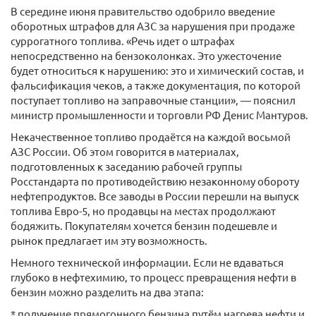
В середине июня правительство одобрило введение
оборотных штрафов для АЗС за нарушения при продаже
суррогатного топлива. «Речь идет о штрафах
непосредственно на бензоколонках. Это ужесточение
будет относиться к нарушению: это и химический состав, и
фальсификация чеков, а также документация, по которой
поступает топливо на заправочные станции», — пояснил
министр промышленности и торговли РФ Денис Мантуров.
Некачественное топливо продаётся на каждой восьмой
АЗС России. Об этом говорится в материалах,
подготовленных к заседанию рабочей группы
Росстандарта по противодействию незаконному обороту
нефтепродуктов. Все заводы в России перешли на выпуск
топлива Евро-5, но продавцы на местах продолжают
бодяжить. Покупателям хочется бензин подешевле и
рынок предлагает им эту возможность.
Немного технической информации. Если не вдаваться
глубоко в нефтехимию, то процесс превращения нефти в
бензин можно разделить на два этапа:
* получение прямогонного бензина путём нагрева нефти и