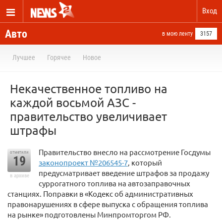
Вход
Авто
в мою ленту
3157
Лучшее
Горячее
Новое
Некачественное топливо на
каждой восьмой АЗС -
правительство увеличивает
штрафы
Правительство внесло на рассмотрение Госдумы
отметили
19
законопроект №206545-7
, который
предусматривает введение штрафов за продажу
в архиве
суррогатного топлива на автозаправочных
станциях. Поправки в «Кодекс об административных
правонарушениях в сфере выпуска с обращения топлива
на рынке» подготовлены Минпромторгом РФ.