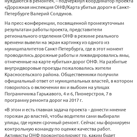
нуждаются в ремонте», – подчеркнул координатор проекта
«Дорожная инспекция ОНФ/Карта убитых дорог» в Санкт-
Петербурге Валерий Солдунов.
На пресс-конференции, посвященной промежуточным
результатам работы проекта, представители
регионального отделения ОНФ в режиме реального
времени вывели на экран картинку из одного из
муниципалитетов Санкт-Петербурга, где в этот момент
проводились дорожные работы и ликвидировались ямы,
отмеченные на карте «убитых» дорог ОНФ. На разбитые
внутридворовые проезды пожаловались жители
Красносельского района. Общественники получили
официальный ответ от муниципальных властей, в котором
говорилось о включении ям и выбоин на улицах
Пограничника Гарькавого, 4 и 6, Пионерстроя, 7 в
программу ремонта дорог на 2017 г.
«В этом и есть главная задача проекта – донести мнение
горожан до властей, чтобы водители сами выбирали
улицы, где нужен срочный ремонт. Сейчас мы формируем
контрольную команду по оценке качества работ.
Активисты ОНФ проконтролируют то, каким будет