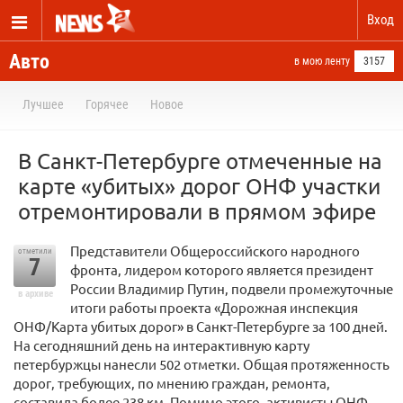
Вход
Авто
в мою ленту
3157
Лучшее
Горячее
Новое
В Санкт-Петербурге отмеченные на
карте «убитых» дорог ОНФ участки
отремонтировали в прямом эфире
Представители Общероссийского народного
отметили
7
фронта, лидером которого является президент
России Владимир Путин, подвели промежуточные
в архиве
итоги работы проекта «Дорожная инспекция
ОНФ/Карта убитых дорог» в Санкт-Петербурге за 100 дней.
На сегодняшний день на интерактивную карту
петербуржцы нанесли 502 отметки. Общая протяженность
дорог, требующих, по мнению граждан, ремонта,
составила более 238 км. Помимо этого, активисты ОНФ