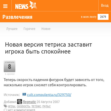
Вход
Развлечения
в мою ленту
2679
Лучшее
Горячее
Новое
Новая версия тетриса заставит
игрока быть спокойнее
отметили
8
в архиве
Теперь скорость падения фигурок будет зависеть от того,
насколько игрок сможет себя контролировать.
Источник:
cult.compulenta.ru/329750/
Добавил
flegmatic
20 Августа 2007
игры
,
скорость
,
тетрис
,
пульс
нет комментариев