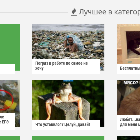
Лучшее в катего
Погряз в работе по самое не
хочу
Бесплатны
ле
Любят...н
е ЕГЭ
Что уставился? Целуй, давай!
для меня 