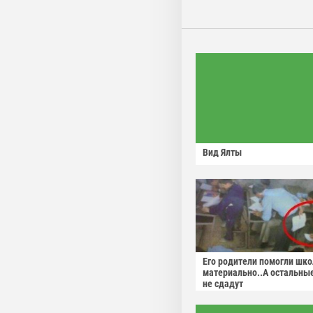
Вид Ялты
Его родители помогли шко
материально..А остальны
не сдадут