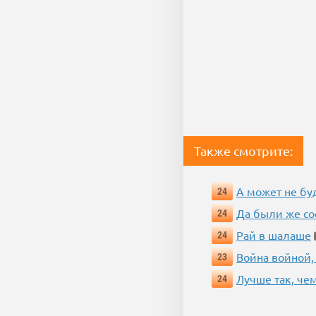
Также смотрите:
А может не бу
24
Да были же со
24
Рай в шалаше
24
Война войной,
23
Лучше так, че
24