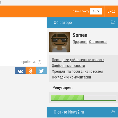
И
Вход
в мою ленту
2679
Об авторе
Somen
Профиль
|
Статистика
Последние добавленные новости
проблема (2)
Одобренные новости
Френдлента последних новостей
Последние комментарии
Репутация:
О сайте News2.ru