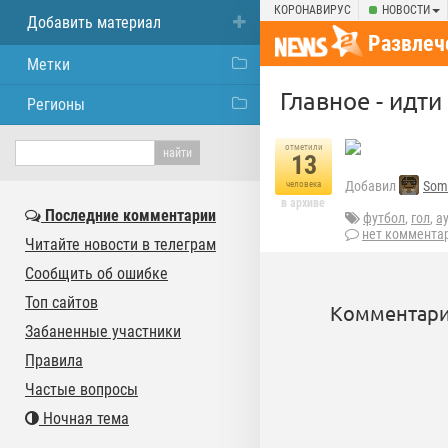
КОРОНАВИРУС
НОВОСТИ
Добавить материал
Развлеч
Метки
Главное - идти
Регионы
отметили
13
Добавил
Som
человека
в архиве
Последние комментарии
футбол
,
гол
,
а
нет коммента
Читайте новости в телеграм
Сообщить об ошибке
Топ сайтов
Комментари
Забаненные участники
Правила
Частые вопросы
Ночная тема