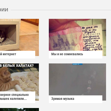
рии
й интернет
Мы и не сомневались
аверное специально
мышек налепили...
Зримая музыка