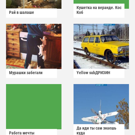
Кушетка на веранде. Кос
Рай в шалаше
Коб
Мурашки забегали
Yellow subДРИЗИН
Да иди ты сам знаешь
Работа мечты
куда