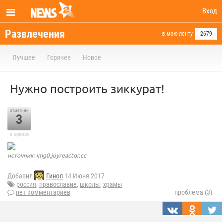
Вход
Развлечения
в мою ленту
2679
Лучшее
Горячее
Новое
Нужно построить зиккурат!
отметили
3
в архиве
источник: img0.joyreactor.cc
Добавил
Гинол
14 Июня 2017
россия
,
православие
,
школы
,
храмы
нет комментариев
проблема (3)