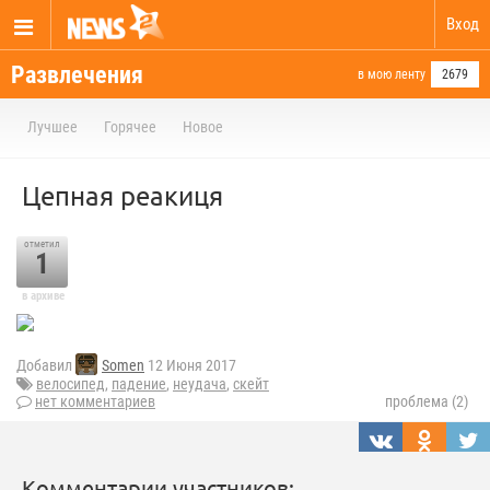
Вход
Развлечения
в мою ленту
2679
Лучшее
Горячее
Новое
Цепная реакиця
отметил
1
в архиве
Добавил
Somen
12 Июня 2017
велосипед
,
падение
,
неудача
,
скейт
нет комментариев
проблема (2)
Комментарии участников: