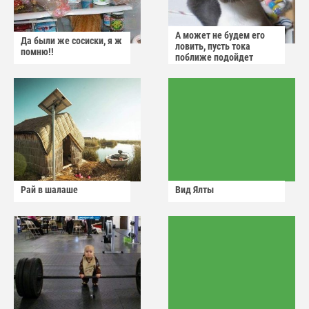
А может не будем его
Да были же сосиски, я ж
ловить, пусть тока
помню!!
поближе подойдет
Рай в шалаше
Вид Ялты