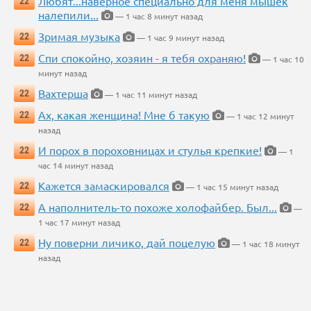
Любят...наверное специально для меня мышек
22
налепили...
— 1 час 8 минут назад
Зримая музыка
22
— 1 час 9 минут назад
Спи спокойно, хозяин - я тебя охраняю!
22
— 1 час 10
минут назад
Вахтерша
22
— 1 час 11 минут назад
Ах, какая женщина! Мне б такую
22
— 1 час 12 минут
назад
И порох в пороховницах и стулья крепкие!
22
— 1
час 14 минут назад
Кажется замаскировался
22
— 1 час 15 минут назад
А наполнитель-то похоже холофайбер. Был...
22
—
1 час 17 минут назад
Ну поверни личико, дай поцелую
22
— 1 час 18 минут
назад