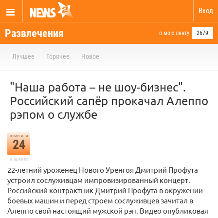
Вход
Развлечения
в мою ленту
2679
Лучшее
Горячее
Новое
"Наша работа – не шоу-бизнес".
Российский сапёр прокачал Алеппо
рэпом о службе
отметили
24
в архиве
22-летний уроженец Нового Уренгоя Дмитрий Профута
устроил сослуживцам импровизированный концерт.
Российский контрактник Дмитрий Профута в окружении
боевых машин и перед строем сослуживцев зачитал в
Алеппо свой настоящий мужской рэп. Видео опубликовал