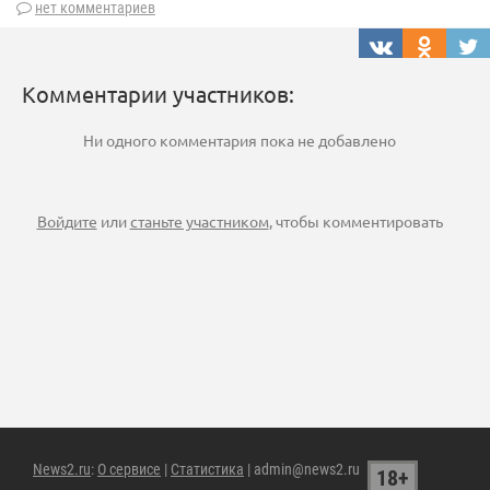
нет комментариев
Комментарии участников:
Ни одного комментария пока не добавлено
Войдите
или
станьте участником
, чтобы комментировать
News2.ru
:
О сервисе
|
Статистика
| admin@news2.ru
18+