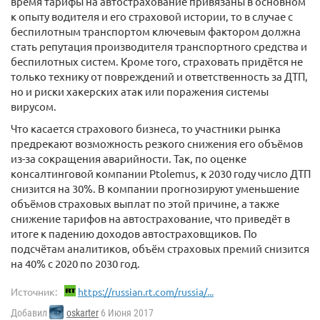
время тарифы на автострахование привязаны в основном
к опыту водителя и его страховой истории, то в случае с
беспилотным транспортом ключевым фактором должна
стать репутация производителя транспортного средства и
беспилотных систем. Кроме того, страховать придётся не
только технику от повреждений и ответственность за ДТП,
но и риски хакерских атак или поражения системы
вирусом.
Что касается страхового бизнеса, то участники рынка
предрекают возможность резкого снижения его объёмов
из-за сокращения аварийности. Так, по оценке
консалтинговой компании Ptolemus, к 2030 году число ДТП
снизится на 30%. В компании прогнозируют уменьшение
объёмов страховых выплат по этой причине, а также
снижение тарифов на автострахование, что приведёт в
итоге к падению доходов автостраховщиков. По
подсчётам аналитиков, объём страховых премий снизится
на 40% с 2020 по 2030 год.
Источник:
https://russian.rt.com/russia/...
Добавил
oskarter
6 Июня 2017