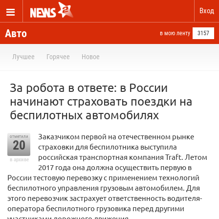
Вход
Авто
в мою ленту
3157
Лучшее
Горячее
Новое
За робота в ответе: в России
начинают страховать поездки на
беспилотных автомобилях
Заказчиком первой на отечественном рынке
отметили
20
страховки для беспилотника выступила
российская транспортная компания Traft. Летом
в архиве
2017 года она должна осуществить первую в
России тестовую перевозку с применением технологий
беспилотного управления грузовым автомобилем. Для
этого перевозчик застрахует ответственность водителя-
оператора беспилотного грузовика перед другими
участниками дорожного движения.