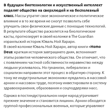
В будущем биотехнологии и искусственный интеллект
поделят общество на сверхлюдей и на бесполезный
класс.
Массы утратят свое экономическое и политическое
влияние и в то же время не смогут позволить себе
улучшить свои физические данные с помощью технологий.
В результате общество расколется на биологические
касты, прогнозирует в своей колонке в The Guardian
израильский историк Юваль Ной Харари.
В своей колонке Юваль Ной Харари, автор книги «
Homo
Deus
: краткая история завтрашнего дня», вспоминает
этапы развития человеческого общества. Он отмечает, что
с появлением частной собственности неравенство между
людьми усиливалось. Но гуманизм, либерализм и
социализм направили этот процесс в обратную сторону. К
тому же индустриальные экономики нуждались в массовой
армии и массовом труде, поэтому инвестировали в систему
здравоохранения, образования и соцподдержки масс.
Однако в постиндустриальном мире народ утрачивает
прежнее значение и становится лишним. Армии обходятся
группой профессиональных военных, которые управляют