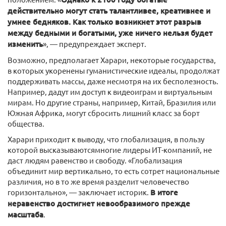
действительно могут стать талантливее, креативнее и
умнее бедняков. Как только возникнет этот разрыв
между бедными и богатыми, уже ничего нельзя будет
изменить
», — предупреждает эксперт.
Возможно, предполагает Харари, некоторые государства,
в которых укоренены гуманистические идеалы, продолжат
поддерживать массы, даже несмотря на их бесполезность.
Например, дадут им доступ к видеоиграм и виртуальным
мирам. Но другие страны, например, Китай, Бразилия или
Южная Африка, могут сбросить лишний класс за борт
общества.
Харари приходит к выводу, что глобализация, в пользу
которой высказываютсямногие лидеры ИТ-компаний, не
даст людям равенство и свободу. «Глобализация
объединит мир вертикально, то есть сотрет национальные
различия, но в то же время разделит человечество
горизонтально», — заключает историк.
В итоге
неравенство достигнет невообразимого прежде
масштаба
.