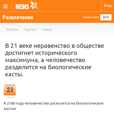
Вход
Развлечения
в мою ленту
2679
Лучшее
Горячее
Новое
В 21 веке неравенство в обществе
достигнет исторического
максимума, а человечество
разделится на биологические
касты.
отметили
23
в архиве
К 2100 году человечество расколется на биологические
касты»