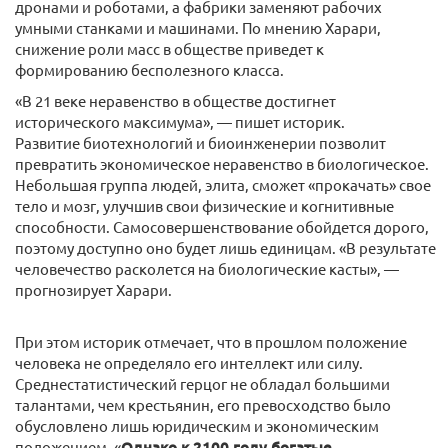
дронами и роботами, а фабрики заменяют рабочих
умными станками и машинами. По мнению Харари,
снижение роли масс в обществе приведет к
формированию бесполезного класса.
«В 21 веке неравенство в обществе достигнет
исторического максимума», — пишет историк.
Развитие биотехнологий и биоинженерии позволит
превратить экономическое неравенство в биологическое.
Небольшая группа людей, элита, сможет «прокачать» свое
тело и мозг, улучшив свои физические и когнитивные
способности. Самосовершенствование обойдется дорого,
поэтому доступно оно будет лишь единицам. «В результате
человечество расколется на биологические касты», —
прогнозирует Харари.
При этом историк отмечает, что в прошлом положение
человека не определяло его интеллект или силу.
Среднестатистический герцог не обладал большими
талантами, чем крестьянин, его превосходство было
обусловлено лишь юридическим и экономическим
положением. «
Однако к 2100 году богатые