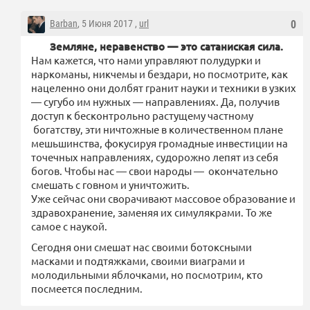
Barban
, 5 Июня 2017 ,
url
0
Земляне, неравенство — это сатаниская сила.
Нам кажется, что нами управляют полудурки и
наркоманы, никчемы и бездари, но посмотрите, как
нацеленно они долбят гранит науки и техники в узких
— сугубо им нужных — направлениях. Да, получив
доступ к бесконтрольно растущему частному
богатству, эти ничтожные в количественном плане
мешьшинства, фокусируя громадные инвестиции на
точечных направлениях, судорожно лепят из себя
богов. Чтобы нас — свои народы — окончательно
смешать с говном и уничтожить.
Уже сейчас они сворачивают массовое образование и
здравохранение, заменяя их симулякрами. То же
самое с наукой.
Сегодня они смешат нас своими ботоксными
масками и подтяжками, своими виаграми и
молодильными яблочками, но посмотрим, кто
посмеется последним.