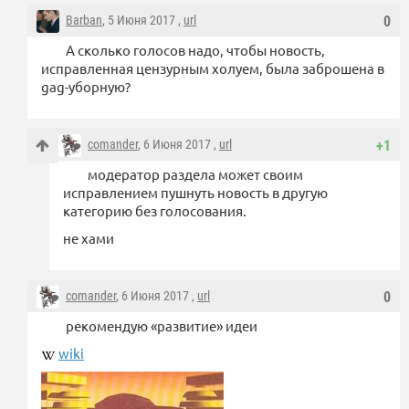
Barban
, 5 Июня 2017 ,
url
0
А сколько голосов надо, чтобы новость,
исправленная цензурным холуем, была заброшена в
gag-уборную?
comander
, 6 Июня 2017 ,
url
+1
модератор раздела может своим
исправлением пушнуть новость в другую
категорию без голосования.
не хами
comander
, 6 Июня 2017 ,
url
0
рекомендую «развитие» идеи
wiki