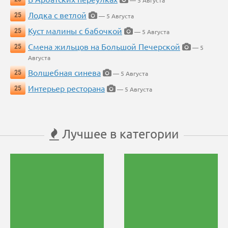
— 5 Августа
Лодка с ветлой
25
— 5 Августа
Куст малины с бабочкой
25
— 5 Августа
Смена жильцов на Большой Печерской
25
— 5
Августа
Волшебная синева
25
— 5 Августа
Интерьер ресторана
25
— 5 Августа
Лучшее в категории