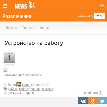
Вход
Развлечения
в мою ленту
2679
Лучшее
Горячее
Новое
Устройство на работу
отметил
1
в архиве
источник: img1.joyreactor.cc
Добавил
Гинол
5 Июня 2017
работа
,
собеседование
,
резюме
нет комментариев
проблема (1)