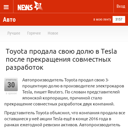
Вход
Авто
в мою ленту
3157
Лучшее
Горячее
Новое
Toyota продала свою долю в Tesla
после прекращения совместных
разработок
Автопроизводитель Toyota продал свою 3-
отметили
30
процентную долю в производителе электрокаров
Tesla, пишет Reuters. По словам представителей
в архиве
японской корпорации, причиной стало
прекращение совместных разработок двух компаний.
Представитель Toyota объяснил, что компания продала все
оставшиеся у неё акции Tesla ещё в конце 2016 года в
рамках ежегодной ревизии активов. Автопроизводитель