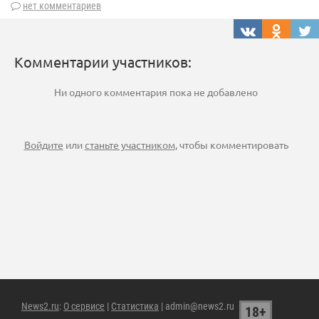
нет комментариев
Комментарии участников:
Ни одного комментария пока не добавлено
Войдите
или
станьте участником
, чтобы комментировать
News2.ru
:
О сервисе
|
Статистика
| admin@news2.ru
18+