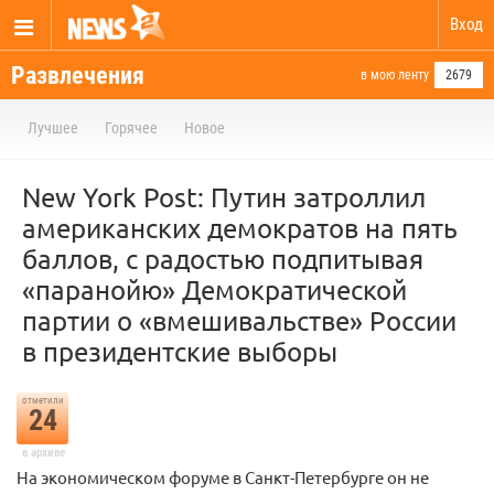
Вход
Развлечения
в мою ленту
2679
Лучшее
Горячее
Новое
New York Post: Путин затроллил
американских демократов на пять
баллов, с радостью подпитывая
«паранойю» Демократической
партии о «вмешивальстве» России
в президентские выборы
отметили
24
в архиве
На экономическом форуме в Санкт-Петербурге он не