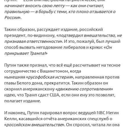
начинают вносить свою лепту — как они считают,
правильную — в борьбу с теми, кто плохо отзывается о
России
».
Таким образом, рассуждает издание, российский
президент, по-видимому, «
подтвердил вмешательство, не
признавая ответственности
». И это, пожалуй, был лучший
способ вызвать негодование либералов и крики: «
Он
прикрывает Трампа!
»
Путин также признал, что всё ещё рассчитывает на тесное
сотрудничество с Вашингтоном, когда
нынешняя «
русофобская истерия
», направленная против
главы Белого дома, прекратится. Таким образом он
скормил американскому
«движению сопротивления»
идею, что Трамп сдаст США, если они ему это позволят,
полагает издание.
И наконец, Путин парировал вопрос ведущей NBC Мегин
Келли, касавшийся отчёта американских спецслужб о
«
российском вмешательстве
». Он спросил, читала ли она