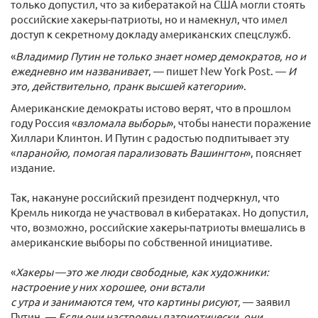
только допустил, что за кибератакой на США могли стоять
российские хакеры-патриоты, но и намекнул, что имел
доступ к секретному докладу американских спецслужб.
«
Владимир Путин не только знает номер демократов, но и
ежедневно им названивает
, — пишет New York Post. —
И
это, действительно, пранк высшей категории
».
Американские демократы истово верят, что в прошлом
году Россия «
взломала выборы
», чтобы нанести поражение
Хиллари Клинтон. И Путин с радостью подпитывает эту
«
паранойю, помогая парализовать Вашингтон
», поясняет
издание.
Так, накануне российский президент подчеркнул, что
Кремль никогда не участвовал в кибератаках. Но допустил,
что, возможно, российские хакеры-патриоты вмешались в
американские выборы по собственной инициативе.
«
Хакеры
—
это же люди свободные, как художники:
настроение у них хорошее, они встали
с утра и занимаются тем, что картины рисуют,
— заявил
Путин. —
Если они настроены патриотически, они