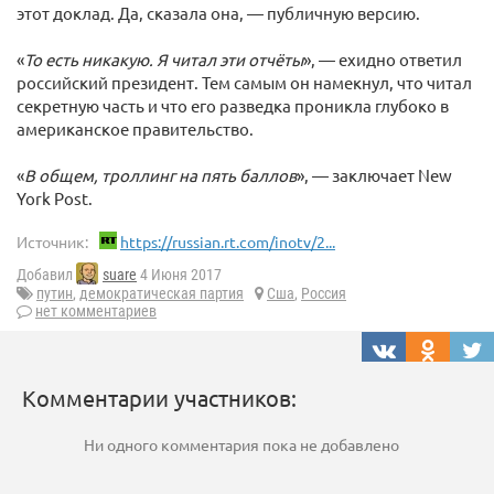
этот доклад. Да, сказала она, — публичную версию.
«
То есть никакую. Я читал эти отчёты
», — ехидно ответил
российский президент. Тем самым он намекнул, что читал
секретную часть и что его разведка проникла глубоко в
американское правительство.
«
В общем, троллинг на пять баллов
», — заключает New
York Post.
Источник:
https://russian.rt.com/inotv/2...
Добавил
suare
4 Июня 2017
путин
,
демократическая партия
Сша
,
Россия
нет комментариев
Комментарии участников:
Ни одного комментария пока не добавлено