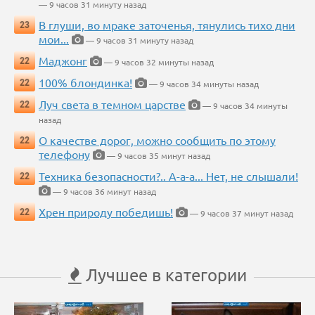
— 9 часов 31 минуту назад
В глуши, во мраке заточенья, тянулись тихо дни
23
мои...
— 9 часов 31 минуту назад
Маджонг
22
— 9 часов 32 минуты назад
100% блондинка!
22
— 9 часов 34 минуты назад
Луч света в темном царстве
22
— 9 часов 34 минуты
назад
О качестве дорог, можно сообщить по этому
22
телефону
— 9 часов 35 минут назад
Техника безопасности?.. А-а-а... Нет, не слышали!
22
— 9 часов 36 минут назад
Хрен природу победишь!
22
— 9 часов 37 минут назад
Лучшее в категории