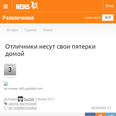
Вход
Развлечения
в мою ленту
2679
Лучшее
Горячее
Новое
Отличники несут свои пятерки
домой
отметили
3
в архиве
источник: s00.yaplakal.com
Добавил
buzzim
2 Июня 2017
школа
,
выпускной
нет комментариев
проблема (1)