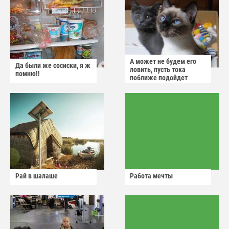
А может не будем его
Да были же сосиски, я ж
ловить, пусть тока
помню!!
поближе подойдет
Рай в шалаше
Работа мечты