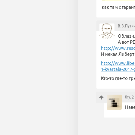
как там с гаран
В.В.Пути
Облазил
А вот Р
http://www.res
И некая Либерти
http://www.liber
1-kvartala-2017-
Кто-то где-то т
thy
, 
Наве