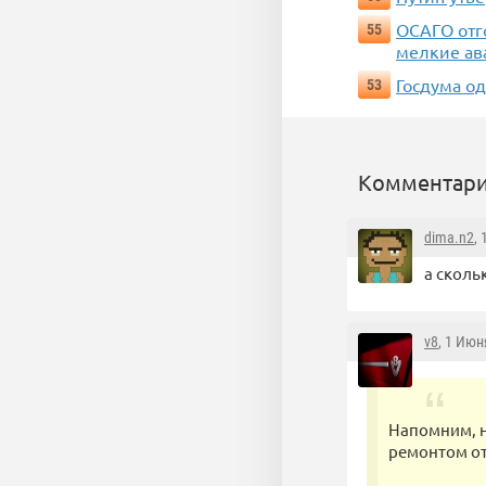
ОСАГО отг
55
мелкие ав
Госдума о
53
Комментари
dima.n2
,
а сколь
v8
, 1 Июн
Напомним, н
ремонтом от