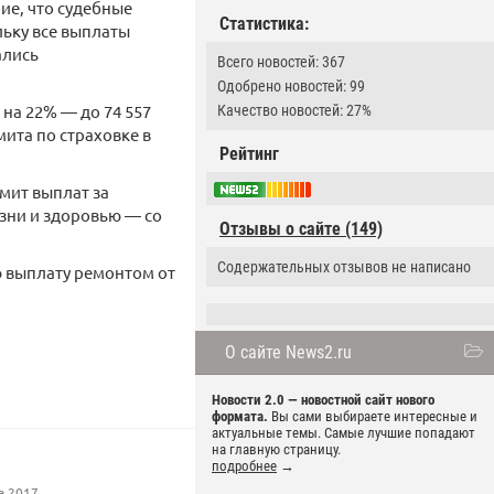
ие, что судебные
Статистика:
ьку все выплаты
ались
Всего новостей: 367
Одобрено новостей: 99
на 22% — до 74 557
Качество новостей: 27%
ита по страховке в
Рейтинг
мит выплат за
изни и здоровью — со
Отзывы о сайте (149)
Содержательных отзывов не написано
ю выплату ремонтом от
О сайте News2.ru
Новости 2.0 — новостной сайт нового
формата.
Вы сами выбираете интересные и
актуальные темы. Самые лучшие попадают
на главную страницу.
подробнее
→
а 2017