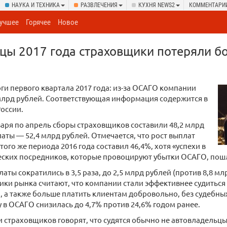
НАУКА И ТЕХНИКА
РАЗВЛЕЧЕНИЯ
КУХНЯ NEWS2
КОММЕНТАРИ
учшее
Горячее
Новое
цы 2017 года страховщики потеряли б
ги первого квартала 2017 года: из-за ОСАГО компании
млрд рублей. Соответствующая информация содержится в
России.
варя по апрель сборы страховщиков составили 48,2 млрд
латы — 52,4 млрд рублей. Отмечается, что рост выплат
того же периода 2016 года составил 46,4%, хотя «успехи в
еских посредников, которые провоцируют убытки ОСАГО, пошл
аты сократились в 3,5 раза, до 2,5 млрд рублей (против 8,8 м
ники рынка считают, что компании стали эффективнее судитьс
 а также больше платить клиентам добровольно, без судебны
у в ОСАГО снизилась до 4,7% против 24,6% годом ранее.
 страховщиков говорят, что судятся обычно не автовладельцы