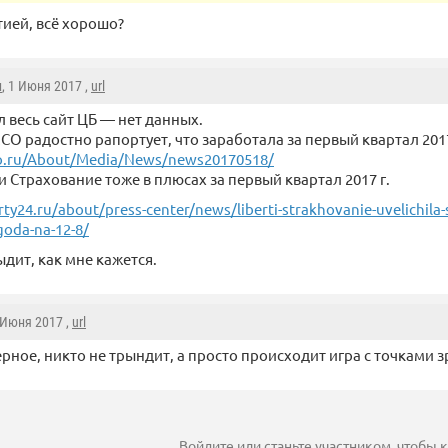
тией, всё хорошо?
н
, 1 Июня 2017 ,
url
 весь сайт ЦБ — нет данных.
ЕСО радостно рапортует, что заработала за первый квартал 2017
o.ru/About/Media/News/news20170518/
 Страхование тоже в плюсах за первый квартал 2017 г.
ty24.ru/about/press-center/news/liberti-strakhovanie-uvelichila
goda-na-12-8/
рыдит, как мне кажется.
2 Июня 2017 ,
url
рное, никто не трындит, а просто происходит игра с точками з
Войдите
или
станьте участником
, чтобы