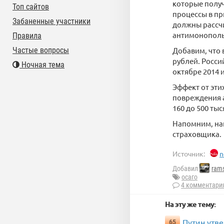
которые получ
Топ сайтов
процессы в п
Забаненные участники
должны рассчи
антимонопол
Правила
Частые вопросы
Добавим, что 
рублей. Росси
Ночная тема
октябре 2014 и
Эффект от эти
повреждения а
160 до 500 ты
Напомним, нак
страховщика.
Источник:
n
Добавил
rams
осаго
4 комментари
На эту же тему:
Путин утв
65