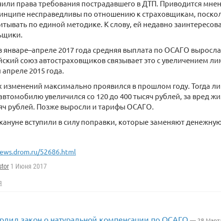
или права требования пострадавшего в ДТП. Приводится мнен
ринципе несправедливы по отношению к страховщикам, поскол
тывать по единой методике. К слову, ей недавно заинтересов
ьщики.
в январе–апреле 2017 года средняя выплата по ОСАГО выросла 
йский союз автостраховщиков связывает это с увеличением лим
 апреле 2015 года.
х изменений максимально проявился в прошлом году. Тогда ли
втомобилю увеличился со 120 до 400 тысяч рублей, за вред ж
сяч рублей. Позже выросли и тарифы ОСАГО.
ануне вступили в силу поправки, которые заменяют денежну
ews.drom.ru/52686.html
tor
1 Июня 2017
я
ердил закон о натуральной компенсации по ОСАГО
— 28 Март