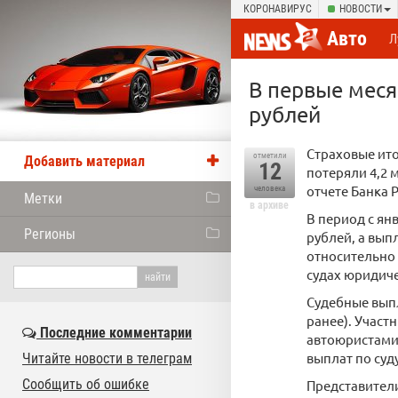
КОРОНАВИРУС
НОВОСТИ
Авто
Л
В первые меся
рублей
Страховые ито
отметили
Добавить материал
12
потеряли 4,2 
отчете Банка 
человека
Метки
в архиве
В период с ян
Регионы
рублей, а вып
относительно 
судах юридич
Судебные выпл
ранее). Участ
Последние комментарии
автоюристами,
выплат по суд
Читайте новости в телеграм
Сообщить об ошибке
Представители