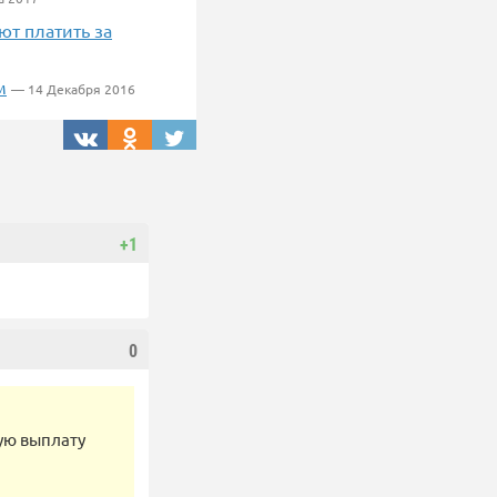
т платить за
м
— 14 Декабря 2016
+1
0
ую выплату