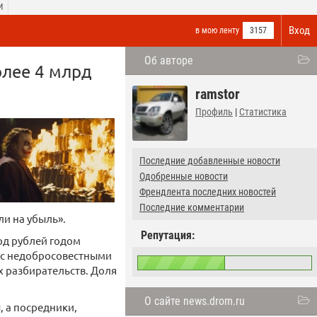
И
Вход
в мою ленту
3157
Об авторе
олее 4 млрд
ramstor
Профиль
|
Статистика
Последние добавленные новости
Одобренные новости
Френдлента последних новостей
Последние комментарии
и на убыль».
Репутация:
лрд рублей годом
я с недобросовестными
х разбирательств. Доля
О сайте news.drom.ru
, а посредники,