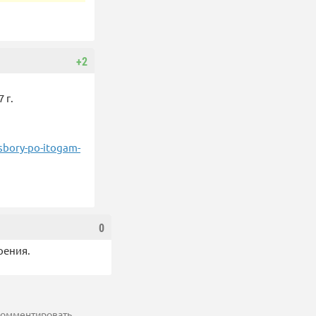
+2
 г.
-sbory-po-itogam-
0
рения.
 комментировать