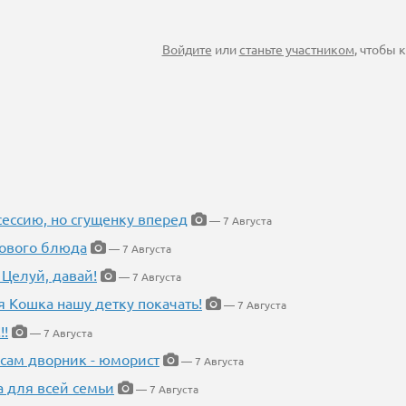
Войдите
или
станьте участником
, чтобы
ессию, но сгущенку вперед
— 7 Августа
нового блюда
— 7 Августа
 Целуй, давай!
— 7 Августа
я Кошка нашу детку покачать!
— 7 Августа
!!
— 7 Августа
 сам дворник - юморист
— 7 Августа
а для всей семьи
— 7 Августа