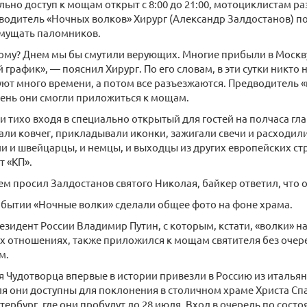
льно доступ к мощам открыт с 8:00 до 21:00, мотоциклистам 
водитель «Ночных волков» Хирург (Александр Залдостанов) по
смущать паломников.
гому? Днем мы бы смутили верующих. Многие прибыли в Москву 
график», — пояснил Хирург. По его словам, в эти сутки никто н
ют много времени, а потом все разъезжаются. Предводитель «
т день они смогли приложиться к мощам.
и тихо входя в специально открытый для гостей на полчаса гл
али ковчег, прикладывали иконки, зажигали свечи и расходили
и и швейцарцы, и немцы, и выходцы из других европейских ст
 «КП».
чем просил Залдостанов святого Николая, байкер ответил, что 
обытии «Ночные волки» сделали общее фото на фоне храма.
зидент России Владимир Путин, с которым, кстати, «волки» на
 отношениях, также приложился к мощам святителя без очере
м.
Чудотворца впервые в истории привезли в Россию из итальян
ля они доступны для поклонения в столичном храме Христа Спа
тербург, где они пробудут до 28 июля. Вход в очередь по состо