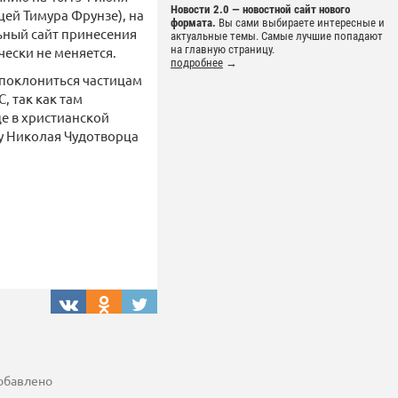
Новости 2.0 — новостной сайт нового
цей Тимура Фрунзе), на
формата.
Вы сами выбираете интересные и
ьный сайт принесения
актуальные темы. Самые лучшие попадают
на главную страницу.
ески не меняется.
подробнее
→
 поклониться частицам
, так как там
це в христианской
 у Николая Чудотворца
добавлено