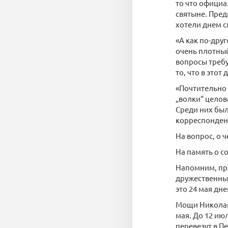
то что официа
святыне. Пред
хотели днем 
«А как по-дру
очень плотный 
вопросы требу
то, что в это
«Почтительно 
„волки“ целов
Среди них был
корреспондент
На вопрос, о 
На память о с
Напомним, пре
дружественных
это 24 мая дне
Мощи Николая 
мая. До 12 ию
перевезут в Пе