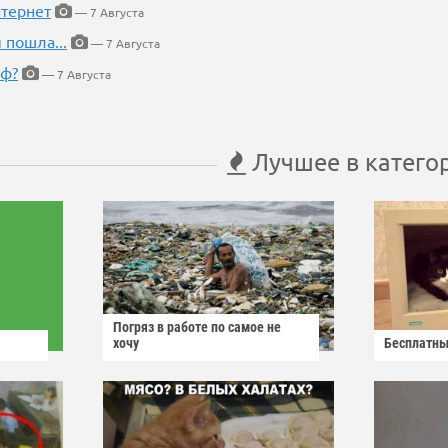
тернет
— 7 Августа
 пошла...
— 7 Августа
еф?
— 7 Августа
Лучшее в катего
Погряз в работе по самое не
хочу
Бесплатны