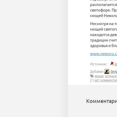
располагается
светофоре. Пр
мощей Николая
Несмотря на т
мощей святого
находится дев
традиции счит
здоровья и бл
www.newsru.co
Источник:
m
Добавил
Ser
мощи
,
ночные
нет коммента
Комментари