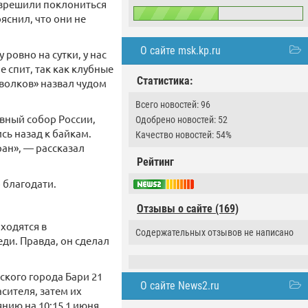
разрешили поклониться
яснил, что они не
О сайте msk.kp.ru
ровно на сутки, у нас
е спит, так как клубные
Статистика:
волков» назвал чудом
Всего новостей: 96
авный собор России,
Одобрено новостей: 52
сь назад к байкам.
Качество новостей: 54%
ран», — рассказал
Рейтинг
о благодати.
Отзывы о сайте (169)
ходятся в
Содержательных отзывов не написано
ди. Правда, он сделал
ского города Бари 21
О сайте News2.ru
сителя, затем их
янию на 10:15 1 июня