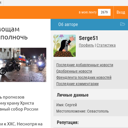
И
Вход
в мою ленту
2679
Об авторе
 мощам
 полночь
Serge51
Профиль
|
Статистика
Последние добавленные новости
Одобренные новости
Френдлента последних новостей
Последние комментарии
Личные данные
сь прогнозов
ому храму Христа
Имя: Сергей
авный собор России
Местоположение: Севастополь
Репутация:
и к ХХС. Несмотря на