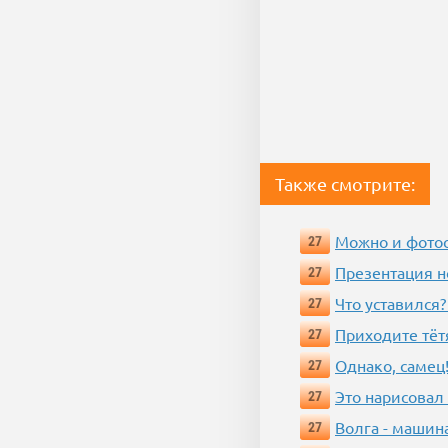
Также смотрите:
Можно и фотос
27
Презентация 
27
Что уставился?
27
Приходите тёт
27
Однако, самец!
27
Это нарисовал
27
Волга - машин
27