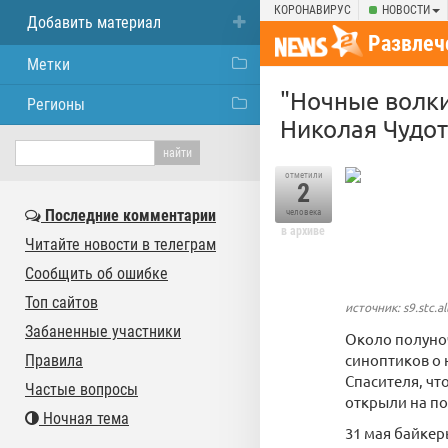
КОРОНАВИРУС
НОВОСТИ
Добавить материал
Развлеч
Метки
"Ночные волки
Регионы
Николая Чудот
отметили
2
Последние комментарии
человека
в архиве
Читайте новости в телеграм
Сообщить об ошибке
Топ сайтов
источник: s9.stc.al
Забаненные участники
Около полуноч
синоптиков о 
Правила
Спасителя, чт
Частые вопросы
открыли на по
Ночная тема
31 мая байкер