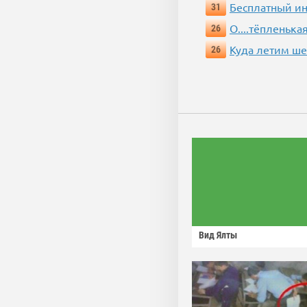
Бесплатный ин
31
О....тёпленькая
26
Куда летим ш
26
Вид Ялты