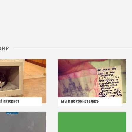
рии
й интернет
Мы и не сомневались