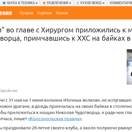
НАУКА И ТЕХНИКА
РАЗВЛЕЧЕНИЯ
КУХНЯ NEWS2
КОММЕНТАРИ
ения
Лучшее
Горячее
Новое
" во главе с Хирургом приложились к
ворца, примчавшись к ХХС на байках в
l.kpcdn.net
и с 31 мая на 1 июня колонна «Ночных волков», не испугавши
новом урагане, в дождь примчалась на своих байках к столичн
обы приложиться к мощам Николая Чудотворца, и ради них гл
лчаса, пишет
«Комсомольская правда»
.
ы праздновали 28-летие своего клуба, а около полуночи рванул