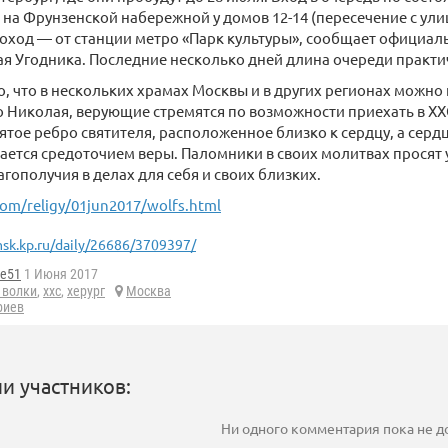
 на Фрунзенской набережной у домов 12-14 (пересечение с ули
оход — от станции метро «Парк культуры», сообщает официал
 Угодника. Последние несколько дней длина очереди практич
о, что в нескольких храмах Москвы и в других регионах можно
 Николая, верующие стремятся по возможности приехать в ХХС
ятое ребро святителя, расположенное близко к сердцу, а серд
ается средоточием веры. Паломники в своих молитвах просят
агополучия в делах для себя и своих близких.
m/religy/01jun2017/wolfs.html
sk.kp.ru/daily/26686/3709397/
ge51
1 Июня 2017
 волки
,
ххс
,
херург
Москва
риев
и участников:
Ни одного комментария пока не 