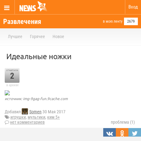
Вход
Развлечения
в мою ленту
2679
Лучшее
Горячее
Новое
Идеальные ножки
отметили
2
в архиве
источник: img-9gag-fun.9cache.com
Добавил
Somen
30 Мая 2017
игрушки
,
мультики
,
ким 5+
нет комментариев
проблема (1)