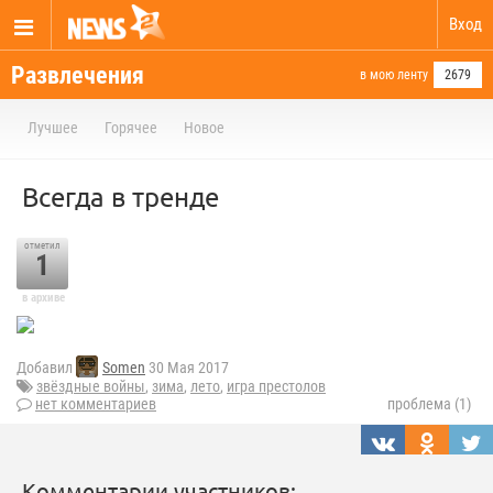
Вход
Развлечения
в мою ленту
2679
Лучшее
Горячее
Новое
Всегда в тренде
отметил
1
в архиве
Добавил
Somen
30 Мая 2017
звёздные войны
,
зима
,
лето
,
игра престолов
нет комментариев
проблема (1)
Комментарии участников: