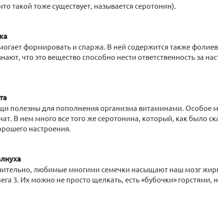
 что такой тоже существует, называется серотонин).
жа
огает формировать и спаржа. В ней содержится также фолиев
нают, что это вещество способно нести ответственность за нас
та
щи полезны для пополнения организма витаминами. Особое м
ат. В нем много все того же серотонина, который, как было ск
орошего настроения.
олнуха
дивительно, любимые многими семечки насыщают наш мозг жи
ега 3. Их можно не просто щелкать, есть «бубочки» горстями, 