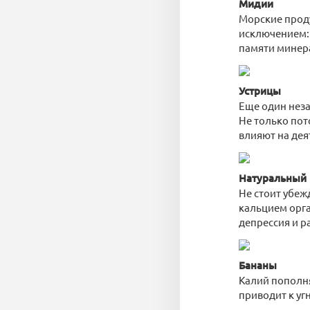
Мидии
Морские прод
исключением:
памяти минер
Устрицы
Еще один неза
Не только пот
влияют на дея
Натуральный 
Не стоит убеж
кальцием орга
депрессия и р
Бананы
Калий пополня
приводит к уг