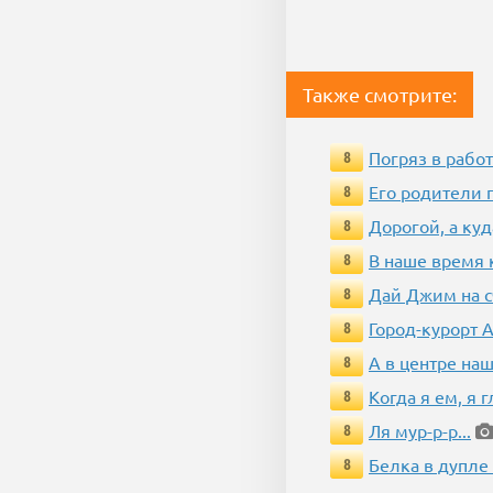
Также смотрите:
Погряз в работ
8
Его родители 
8
Дорогой, а куд
8
В наше время 
8
Дай Джим на с
8
Город-курорт 
8
А в центре наш
8
Когда я ем, я 
8
Ля мур-р-р...
8
Белка в дупле
8