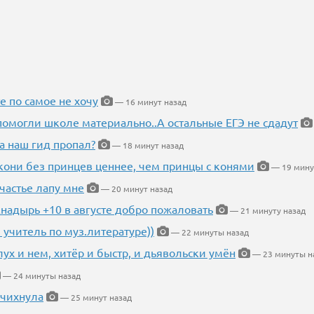
е по самое не хочу
— 16 минут назад
помогли школе материально..А остальные ЕГЭ не сдадут
а наш гид пропал?
— 18 минут назад
кони без принцев ценнее, чем принцы с конями
— 19 мину
частье лапу мне
— 20 минут назад
Анадырь +10 в августе добро пожаловать
— 21 минуту назад
 учитель по муз.литературе))
— 22 минуты назад
глух и нем, хитёр и быстр, и дьявольски умён
— 23 минуты н
— 24 минуты назад
 чихнула
— 25 минут назад