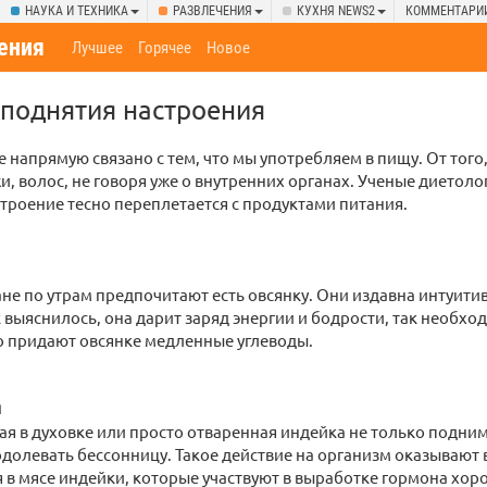
НАУКА И ТЕХНИКА
РАЗВЛЕЧЕНИЯ
КУХНЯ NEWS2
КОММЕНТАРИ
ения
Лучшее
Горячее
Новое
поднятия настроения
 напрямую связано с тем, что мы употребляем в пищу. От того,
и, волос, не говоря уже о внутренних органах. Ученые диетоло
троение тесно переплетается с продуктами питания.
ане по утрам предпочитают есть овсянку. Они издавна интуити
 выяснилось, она дарит заряд энергии и бодрости, так необхо
о придают овсянке медленные углеводы.
и
я в духовке или просто отваренная индейка не только подним
долевать бессонницу. Такое действие на организм оказывают 
в мясе индейки, которые участвуют в выработке гормона хор