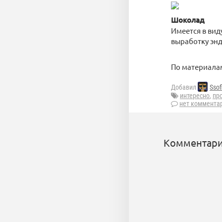
Шоколад
Имеется в вид
выработку энд
По материала
Добавил
Ssof
интересно
,
пр
нет коммента
Комментари