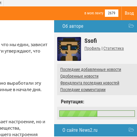
И
Вход
в мою ленту
2679
Об авторе
Ssofi
 что мы едим, зависит
Профиль
|
Статистика
ги утверждают, что
Последние добавленные новости
Одобренные новости
вно выработали эту
Френдлента последних новостей
димые в начале дня.
Последние комментарии
Репутация:
ает настроение, но и
вещества,
О сайте News2.ru
ошего настроения