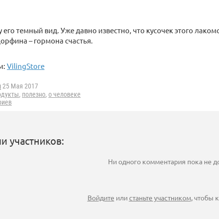
у его темный вид. Уже давно известно, что кусочек этого лаком
орфина – гормона счастья.
м:
VilingStore
i
25 Мая 2017
одукты
,
полезно
,
о человеке
риев
и участников:
Ни одного комментария пока не 
Войдите
или
станьте участником
, чтобы