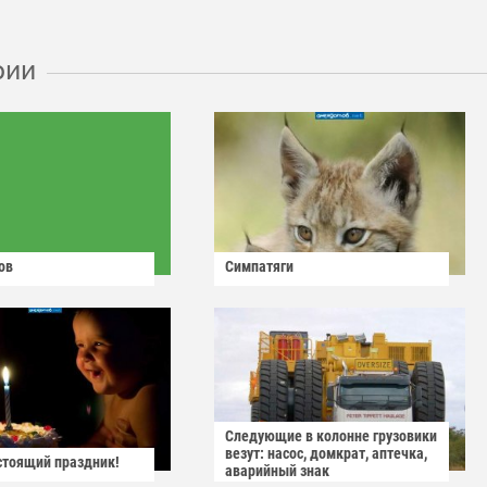
рии
ов
Симпатяги
Следующие в колонне грузовики
везут: насос, домкрат, аптечка,
астоящий праздник!
аварийный знак