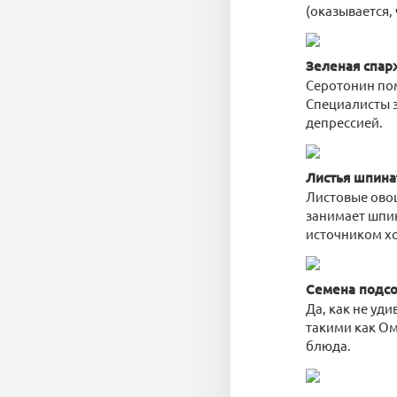
(оказывается,
Зеленая спар
Серотонин пом
Специалисты з
депрессией.
Листья шпина
Листовые ово
занимает шпин
источником х
Семена подс
Да, как не у
такими как Ом
блюда.