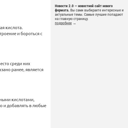
Новости 2.0 — новостной сайт нового
формата.
Вы сами выбираете интересные и
актуальные темы. Самые лучшие попадают
на главную страницу.
подробнее
→
ая кислота.
троение и бороться с
есто среди них
азано ранее, является
рными кислотами,
но и добавлять в любые