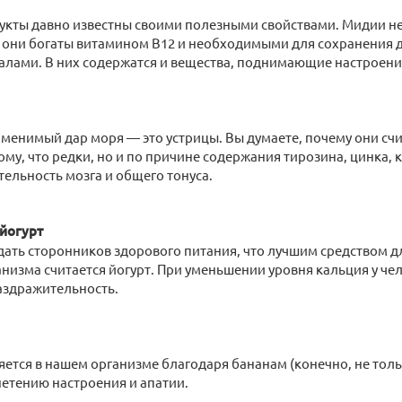
укты давно известны своими полезными свойствами. Мидии н
 они богаты витамином В12 и необходимыми для сохранения
алами. В них содержатся и вещества, поднимающие настроени
менимый дар моря — это устрицы. Вы думаете, почему они сч
ому, что редки, но и по причине содержания тирозина, цинка,
тельность мозга и общего тонуса.
йогурт
дать сторонников здорового питания, что лучшим средством 
низма считается йогурт. При уменьшении уровня кальция у че
аздражительность.
ется в нашем организме благодаря бананам (конечно, не тольк
нетению настроения и апатии.