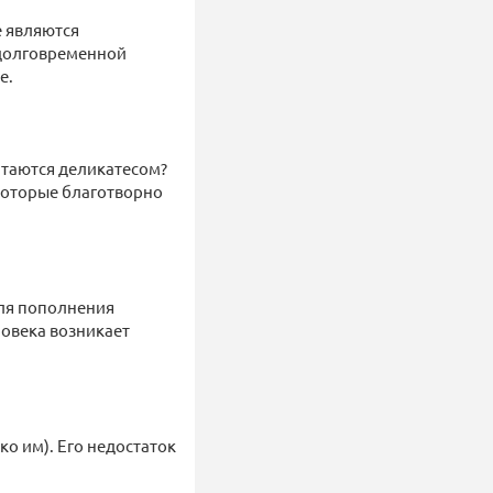
е являются
 долговременной
е.
итаются деликатесом?
 которые благотворно
для пополнения
ловека возникает
о им). Его недостаток