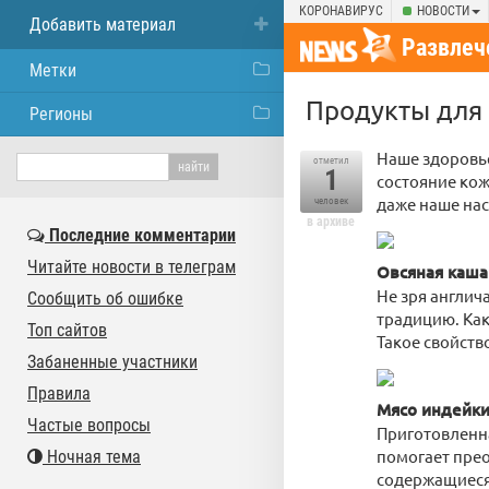
КОРОНАВИРУС
НОВОСТИ
Добавить материал
Развлеч
Метки
Продукты для 
Регионы
Наше здоровье
отметил
1
состояние кож
даже наше нас
человек
в архиве
Последние комментарии
Читайте новости в телеграм
Овсяная каша
Не зря англич
Сообщить об ошибке
традицию. Как
Топ сайтов
Такое свойств
Забаненные участники
Правила
Мясо индейк
Частые вопросы
Приготовленна
помогает прео
Ночная тема
содержащиеся 