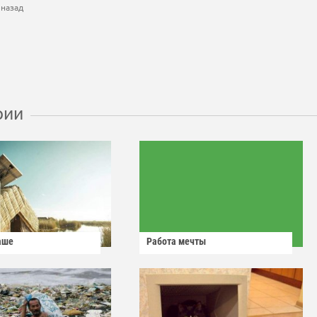
 назад
рии
аше
Работа мечты