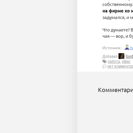
собственному.
на фирме ко м
задумался, и 
Что думаете? 
чая — вор, и 
Источник:
t
Добавил
Gor
работа
,
офис
нет коммента
Комментари