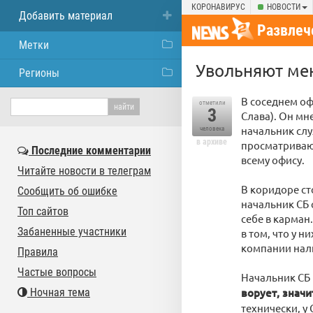
КОРОНАВИРУС
НОВОСТИ
Добавить материал
Развлеч
Метки
Увольняют ме
Регионы
В соседнем оф
отметили
3
Слава). Он мн
начальник слу
человека
в архиве
просматриваю
Последние комментарии
всему офису.
Читайте новости в телеграм
В коридоре ст
Сообщить об ошибке
начальник СБ 
Топ сайтов
себе в карман
Забаненные участники
в том, что у 
компании нали
Правила
Частые вопросы
Начальник СБ 
Ночная тема
ворует, значи
технически, у