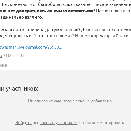
 Тот, конечно, мог бы пободаться, отказаться писать заявление
не нет доверия, есть ли смысл оставаться»
? Насчет пакетика 
машинально взял его.
Веская ли это причина для увольнения? Действительно ли чело
будет воровать всё, что плохо лежит? Или же директор всё-таки
ownsman.livejournal.com/23989...
da
24 Мая 2017
риев
и участников:
Ни одного комментария пока не добавлено
Войдите
или
станьте участником
, чтобы комментировать