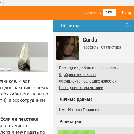
И
Вход
в мою ленту
2679
Об авторе
Gorda
Профиль
|
Статистика
Последние добавленные новости
Одобренные новости
удников. И вот
Френдлента последних новостей
 один пакетик с чаем к
Последние комментарии
себя кабинете, но дело
Личные данные
ти), и все сотрудники
Имя: Наташа Горинова
«Если он пакетики
Репутация:
жность, чисто
едложил ему подать по