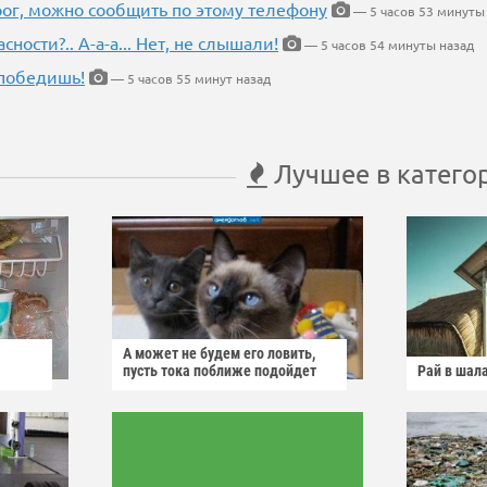
рог, можно сообщить по этому телефону
— 5 часов 53 минуты
ности?.. А-а-а... Нет, не слышали!
— 5 часов 54 минуты назад
победишь!
— 5 часов 55 минут назад
Лучшее в катего
А может не будем его ловить,
пусть тока поближе подойдет
Рай в шал