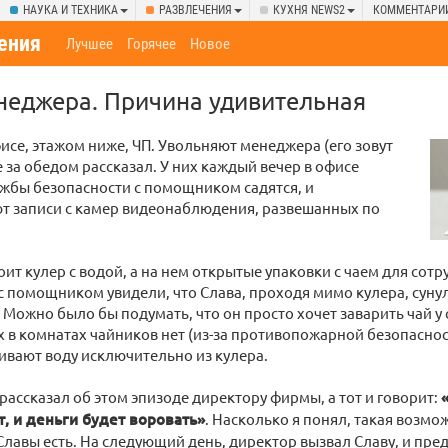
НАУКА И ТЕХНИКА
РАЗВЛЕЧЕНИЯ
КУХНЯ NEWS2
КОММЕНТАРИ
ения
Лучшее
Горячее
Новое
неджера. Причина удивительная
исе, этажом ниже, ЧП. Увольняют менеджера (его зовут
е за обедом рассказал. У них каждый вечер в офисе
жбы безопасности с помощником садятся, и
т записи с камер видеонаблюдения, развешанных по
оит кулер с водой, а на нем открытые упаковки с чаем для сотр
с помощником увидели, что Слава, проходя мимо кулера, сунул
. Можно было бы подумать, что он просто хочет заварить чай у 
них в комнатах чайников нет (из-за противопожарной безопаснос
вают воду исключительно из кулера.
рассказал об этом эпизоде директору фирмы, а тот и говорит:
т, и деньги будет воровать»
. Насколько я понял, такая возмо
 Славы есть. На следующий день, директор вызвал Славу, и пр