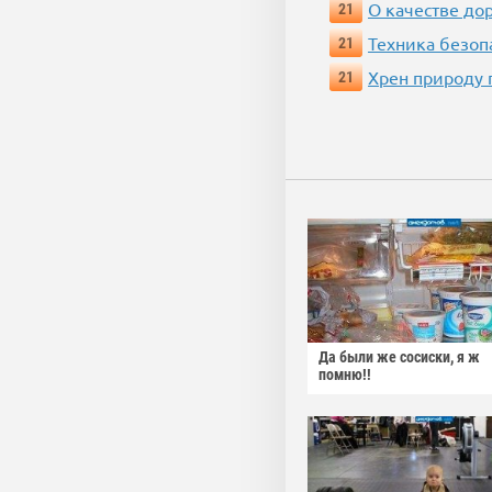
О качестве до
21
Техника безопас
21
Хрен природу 
21
Да были же сосиски, я ж
помню!!