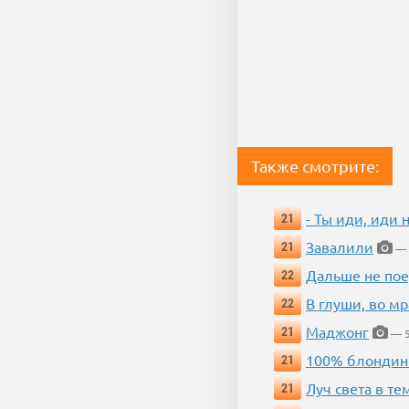
Также смотрите:
- Ты иди, иди 
21
Завалили
21
— 
Дальше не пое
22
В глуши, во мр
22
Маджонг
21
— 5
100% блондин
21
Луч света в те
21