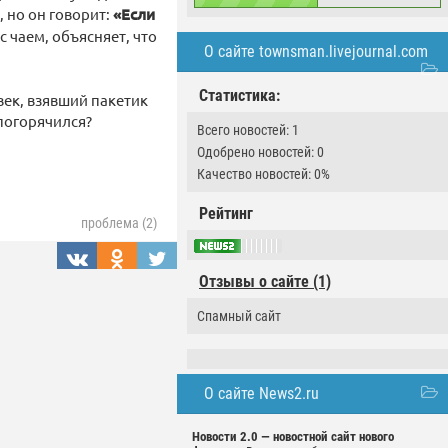
, но он говорит:
«Если
с чаем, объясняет, что
О сайте townsman.livejournal.com
Статистика:
век, взявший пакетик
 погорячился?
Всего новостей: 1
Одобрено новостей: 0
Качество новостей: 0%
Рейтинг
проблема (2)
Отзывы о сайте (1)
Спамный сайт
О сайте News2.ru
Новости 2.0 — новостной сайт нового