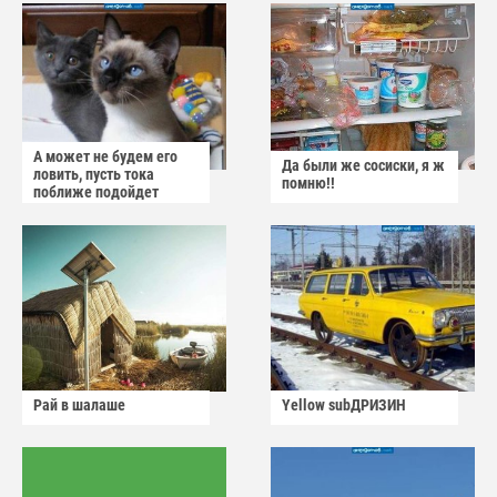
А может не будем его
Да были же сосиски, я ж
ловить, пусть тока
помню!!
поближе подойдет
Рай в шалаше
Yellow subДРИЗИН