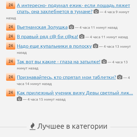
А интересно- подумал ежик- если лошадь ляжет
24
спать, она захлебнется в тумане?
— 4 часа 9 минут
назад
Вьетнамская Золушка
24
— 4 часа 11 минут назад
В правый ряд с@ би с@ка!
24
— 4 часа 11 минут назад
Надо еще купальники в полоску
24
— 4 часа 13 минут
назад
Так вот вы какие - глаза на затылке!
24
— 4 часа 13
минут назад
Признавайтесь, кто спрятал мои таблетки?
24
— 4
часа 14 минут назад
Как прилежный ученик вижу Девы светлый лик...
24
— 4 часа 15 минут назад
Лучшее в категории