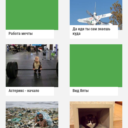
Да иди ты сам знаешь
Работа мечты
куда
Астерикс - начало
Вид Ялты