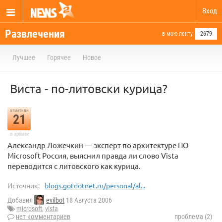
Вход
Развлечения
в мою ленту
2679
Лучшее
Горячее
Новое
Виста - по-литовски курица?
отметили
21
в архиве
Александр Ложечкин — эксперт по архитектуре ПО
Microsoft Россия, выяснил правда ли слово Vista
переводится с литовского как курица.
Источник:
blogs.gotdotnet.ru/personal/al...
Добавил
evilbot
18 Августа 2006
microsoft
,
vista
нет комментариев
проблема (2)