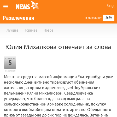
Вход
Развлечения
в мою ленту
2679
Лучшее
Горячее
Новое
Юлия Михалкова отвечает за слова
отметили
5
в архиве
Местные средства массой информации Екатеринбурга уже
несколько дней активно тиражируют обвинения
жительницы города в адрес звезды «Шоу Уральских
пельменей» Юлии Михалковой. Свердловчанка
утверждает, что более года назад выиграла на
сельскохозяйственной ярмарке холодильник, покупку
которого якобы обещала оплатить артистка Обещанного
приза от звезды она до сих пор не дождалась. Затаив на