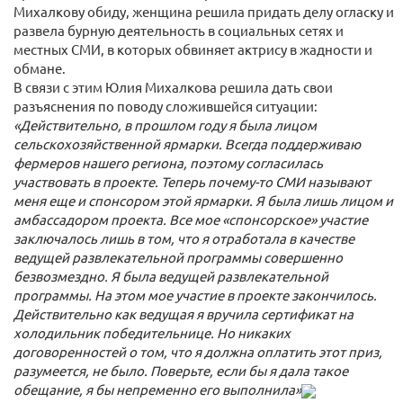
Михалкову обиду, женщина решила придать делу огласку и
развела бурную деятельность в социальных сетях и
местных СМИ, в которых обвиняет актрису в жадности и
обмане.
В связи с этим Юлия Михалкова решила дать свои
разъяснения по поводу сложившейся ситуации:
«Действительно, в прошлом году я была лицом
сельскохозяйственной ярмарки. Всегда поддерживаю
фермеров нашего региона, поэтому согласилась
участвовать в проекте. Теперь почему-то СМИ называют
меня еще и спонсором этой ярмарки. Я была лишь лицом и
амбассадором проекта. Все мое «спонсорское» участие
заключалось лишь в том, что я отработала в качестве
ведущей развлекательной программы совершенно
безвозмездно. Я была ведущей развлекательной
программы. На этом мое участие в проекте закончилось.
Действительно как ведущая я вручила сертификат на
холодильник победительнице. Но никаких
договоренностей о том, что я должна оплатить этот приз,
разумеется, не было. Поверьте, если бы я дала такое
обещание, я бы непременно его выполнила»