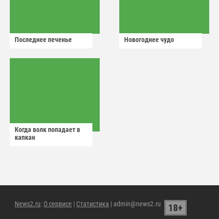
Последнее печенье
Новогоднее чудо
Когда волк попадает в
капкан
News2.ru
:
О сервисе
|
Статистика
| admin@news2.ru
18+