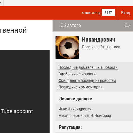
И
Вход
в мою ленту
3157
Об авторе
ственной
Никандрович
Профиль
|
Статистика
Последние добавленные новости
Одобренные новости
Френдлента последних новостей
Последние комментарии
Личные данные
Имя: Никандрович
Местоположение: Н.Новгород
Репутация: