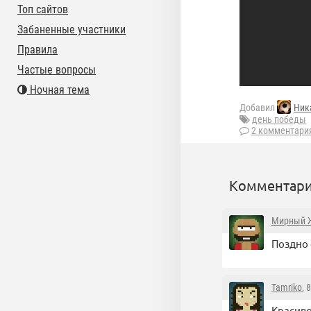
Топ сайтов
Забаненные участники
Правила
Частые вопросы
Ночная тема
Добавил
Ник
день победы
2 комментари
Комментари
Мирный 
Поздно 
Tamriko
, 
Красиво