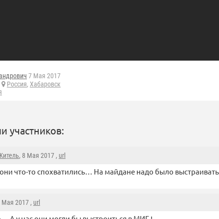
андрович
7 Мая 2017
Россия
,
Хабаровск
я
и участников:
Житель
, 8 Мая 2017 ,
url
они что-то спохватились… На майдане надо было выстраивать
8 Мая 2017 ,
url
… А у нас они могли бы выстроиться в МИГ !