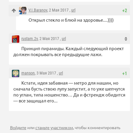
V.I.Baranov
, 2 Мая 2017 ,
url
+2
Открыл стекло и блюй на здоровье....))))
rustam.2v
, 2 Мая 2017 ,
url
0
Принцип пирамиды. Каждый следующий проект
должен покрывать все предыдущие лажи.
manson
, 3 Мая 2017 ,
url
+1
Кстати, идея забавная — метро для машин, но
сначала бусть ствою лупу запустит, а то уже шепчутся
по углам, типа мошенство… Да и фстрендж обидится
— все защищал его...
Войдите
или
станьте участником
, чтобы комментировать