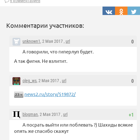
6 комментариев
Комментарии участников:
unknown1
, 2 Мая 2017 ,
url
0
А говорили, что гиперлуп будет.
А так фигня. Не взлитит.
oleg_ws
, 2 Мая 2017 ,
url
0
news2.ru/story/519872/
23
blogman
, 2 Мая 2017 ,
url
+1
А посрать выйти или поблевать ?) Шахиды всякие
опять же спасибо скажут