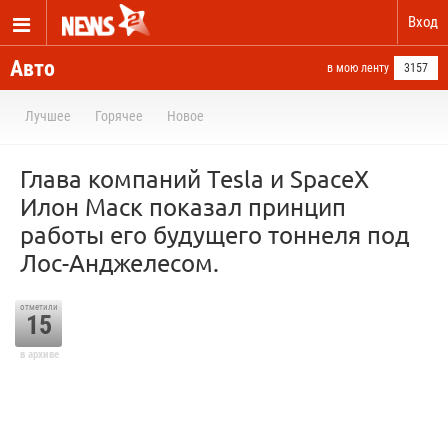
Вход
Авто
в мою ленту
3157
Лучшее
Горячее
Новое
Глава компаний Tesla и SpaceX
Илон Маск показал принцип
работы его будущего тоннеля под
Лос-Анджелесом.
отметили
15
в архиве