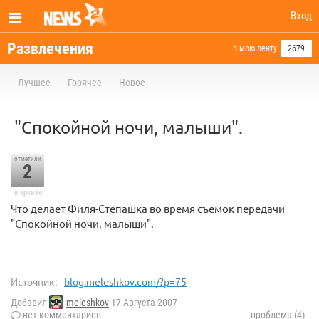
Вход
Развлечения
в мою ленту
2679
Лучшее
Горячее
Новое
"Спокойной ночи, малыши".
отметили
2
в архиве
Что делает Филя-Степашка во время съемок передачи
"Спокойной ночи, малыши".
Источник:
blog.meleshkov.com/?p=75
Добавил
meleshkov
17 Августа 2007
нет комментариев
проблема (4)