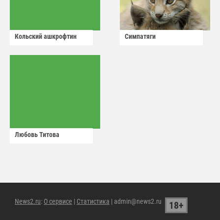
Кольский ашкрофтин
Симпатяги
Любовь Титова
News2.ru
:
О сервисе
|
Статистика
| admin@news2.ru
18+