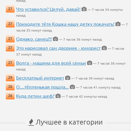
назад
Что уставился? Целуй, давай!
27
— 7 часов 34 минуты
назад
Приходите тётя Кошка нашу детку покачать!
27
— 7
часов 35 минут назад
Однако, самец!!!
27
— 7 часов 36 минут назад
Это нарисовал сам дворник - юморист
27
— 7 часов
37 минут назад
Волга - машина для всей семьи
27
— 7 часов 38 минут
назад
Бесплатный интернет
29
— 7 часов 39 минут назад
О....тёпленькая пошла...
26
— 7 часов 41 минуту назад
Куда летим шеф?
26
— 7 часов 42 минуты назад
Лучшее в категории