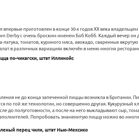
л впервые приготовлен в конце 30-х годов ХХ века владельцем
n Derby с очень броским именем Боб Кобб. Каждый вечер он д
а-латука, томатов, куриного мяса, авокадо, сваренных вкрутую 
салат в различных вариациях включён в меню многих ресторан
ицца по-чикагски, штат Иллинойс
ления не до конца запеченной пиццы возникла в Британии. Пи
тся по той же технологии, но совершенно другая. Кукурузный х
ле до полуготовности, а после на него выкладывают сыр, тома
аполнителей. Попробовать знаменитую пиццу можно во многих
леный перец чили, штат Нью-Мексико