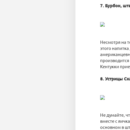
7. Бурбон, шт
Несмотря на т
этого напитка 
американцев»,
производится з
Кентукки прие
8. Устрицы Ск
Не думайте, ч
вместе с яичк
основном в шт