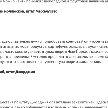
но можно найти пончики с шоколадной и фруктовой начинками
из моллюсков, штат Массачусетс
д, где обязательно нужно попробовать кремовый суп-пюре из 
тся из этих морепродуктов, картофеля, сельдерея, лука и сме
ые часто можно увидеть в супах-пюре в Нью-Йорке, в классиче
трого запрещены. Ежегодно проводятся фестивали, во время 
нуются в приготовлении лучшего супа-пюре из моллюсков.
чай, штат Джорджия
шествия по штату Джорджия обязательно закажите чай. Здесь
лимоном. Сахар добавляется в то время, когда чай заваривается