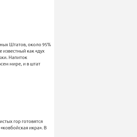
нных Штатов, около 95%
е известный как «дух
кки. Напиток
сем мире, и в штат
истых гор готовятся
 «ковбойская икра». В