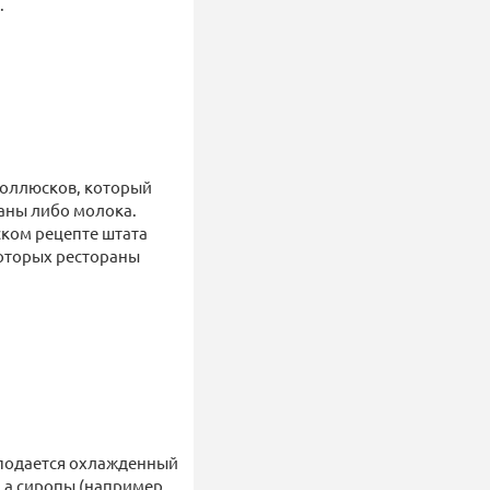
.
моллюсков, который
таны либо молока.
ском рецепте штата
которых рестораны
 подается охлажденный
, а сиропы (например,