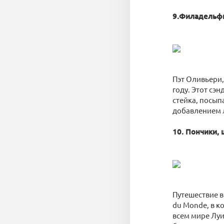
9.Филадельфи
Пэт Оливьери,
году. Этот сэ
стейка, посып
добавлением 
10. Пончики,
Путешествие в
du Monde, в 
всем мире Луи