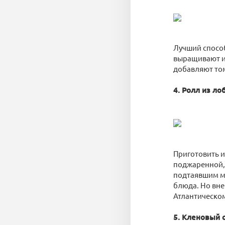
Лучший способ
выращивают и 
добавляют том
4. Ролл из ло
Приготовить и
поджаренной, 
подтаявшим ма
блюда. Но вне
Атлантическо
5. Кленовый 