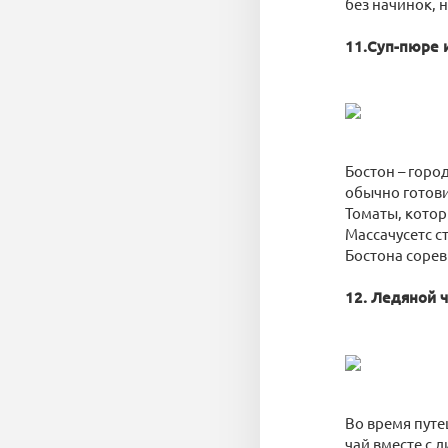
без начинок, 
11.Суп-пюре 
Бостон – горо
обычно готови
Томаты, котор
Массачусетс с
Бостона сорев
12. Ледяной 
Во время путе
чай вместе с 