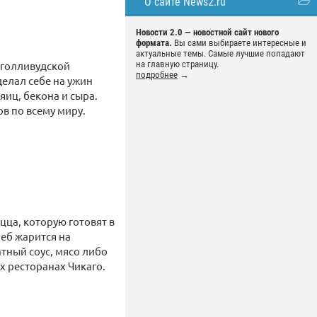
О сайте News2.ru
Новости 2.0 — новостной сайт нового
формата.
Вы сами выбираете интересные и
актуальные темы. Самые лучшие попадают
на главную страницу.
 голливудской
подробнее
→
елал себе на ужин
яиц, бекона и сыра.
ов по всему миру.
цца, которую готовят в
леб жарится на
тный соус, мясо либо
 ресторанах Чикаго.