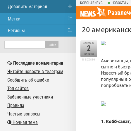
КОРОНАВИРУС
НОВОСТИ
Добавить материал
Развлеч
Метки
20 американск
Регионы
отметили
2
человека
в архиве
Американцы, к
Последние комментарии
сытно и быстр
Читайте новости в телеграм
Известный бри
популярны в р
Сообщить об ошибке
попробовать 
Топ сайтов
Забаненные участники
Правила
Частые вопросы
1. Кобб-сала
Ночная тема