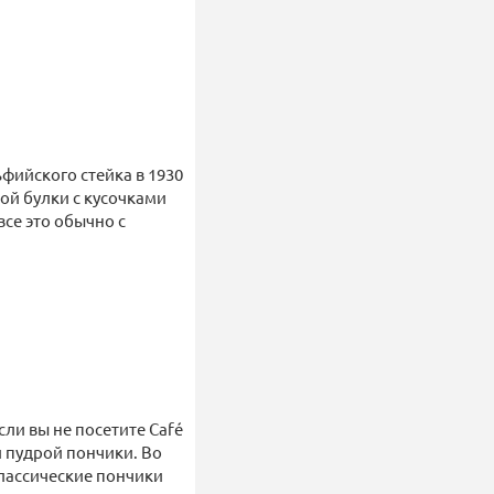
фийского стейка в 1930
той булки с кусочками
се это обычно с
ли вы не посетите Café
 пудрой пончики. Во
классические пончики