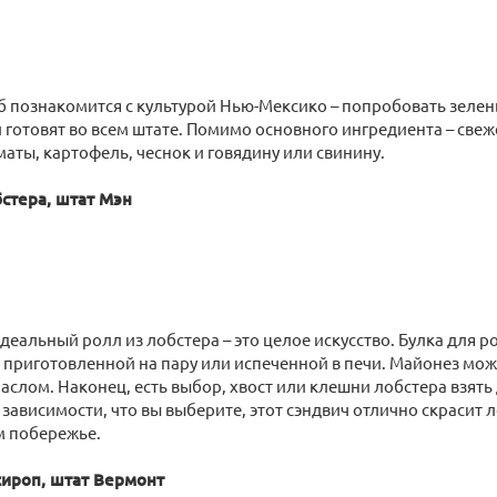
 познакомится с культурой Нью-Мексико – попробовать зелен
готовят во всем штате. Помимо основного ингредиента – свеж
аты, картофель, чеснок и говядину или свинину.
бстера, штат Мэн
деальный ролл из лобстера – это целое искусство. Булка для 
приготовленной на пару или испеченной в печи. Майонез мож
слом. Наконец, есть выбор, хвост или клешни лобстера взять
 зависимости, что вы выберите, этот сэндвич отлично скрасит 
м побережье.
сироп, штат Вермонт