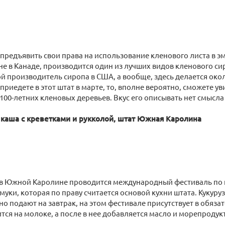
предъявить свои права на использование кленового листа в 
 не в Канаде, производится один из лучших видов кленового си
 производитель сиропа в США, а вообще, здесь делается окол
приедете в этот штат в марте, то, вполне вероятно, сможете ув
 100-летних кленовых деревьев. Вкус его описывать нет смысла
я каша с креветками и рукколой, штат Южная Каролина
 в Южной Каролине проводится международный фестиваль по
 муки, которая по праву считается основой кухни штата. Кукуру
о подают на завтрак, на этом фестивале присутствует в обяза
тся на молоке, а после в нее добавляется масло и морепродук