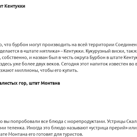
ат Кентукки
о, что бурбон могут производить на всей территории Соедине
делается в «штате мятлика» – Кентукки. Кукурузный виски, такж
 собственно, и назван был в честь округа Бурбон в штате Кенту
десь уже более двух веков. Сегодня этот напиток известен во в
зжают миллионы, чтобы его купить.
алистых гор, штат Монтана
то вы попробовали все блюда с морепродуктами. Устрицы Скал
ами теленка. Иногда это блюдо называют «устрица прерий» или
ате Монтана его готовят для туристов.