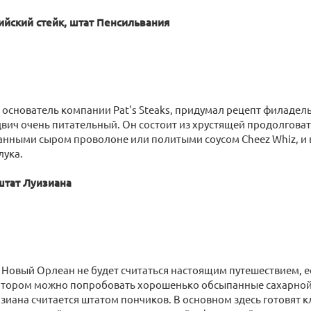
йский стейк, штат Пенсильвания
 основатель компании Pat's Steaks, придумал рецепт филадель
ндвич очень питательный. Он состоит из хрустящей продолгова
анными сыром проволоне или политыми соусом Cheez Whiz, и в
лука.
 штат Луизиана
 Новый Орлеан не будет считаться настоящим путешествием, ес
котором можно попробовать хорошенько обсыпанные сахарной
зиана считается штатом пончиков. В основном здесь готовят 