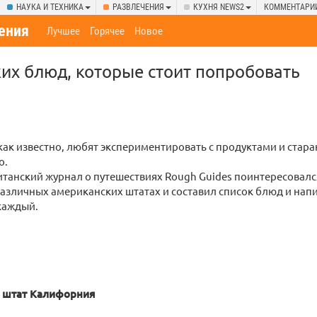
НАУКА И ТЕХНИКА
РАЗВЛЕЧЕНИЯ
КУХНЯ NEWS2
КОММЕНТАРИ
ения
Лучшее
Горячее
Новое
их блюд, которые стоит попробовать
ак известно, любят экспериментировать с продуктами и стараю
о.
танский журнал о путешествиях Rough Guides поинтересовалс
азличных американских штатах и составил список блюд и нап
каждый.
т, штат Калифорния