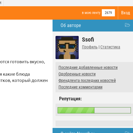
И
Вход
в мою ленту
2679
Об авторе
Ssofi
Профиль
|
Статистика
тся готовить вкусно,
Последние добавленные новости
я какие блюда
Одобренные новости
итков, который должен
Френдлента последних новостей
Последние комментарии
Репутация: