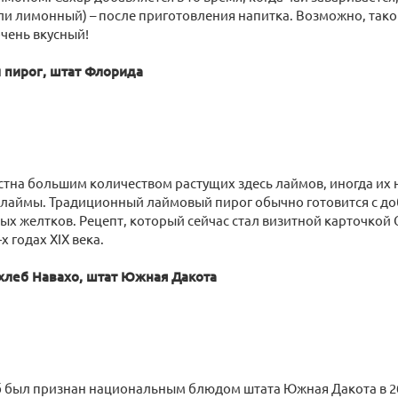
и лимонный) – после приготовления напитка. Возможно, такой
очень вкусный!
 пирог, штат Флорида
тна большим количеством растущих здесь лаймов, иногда их
 лаймы. Традиционный лаймовый пирог обычно готовится с до
ых желтков. Рецепт, который сейчас стал визитной карточкой
х годах XIX века.
хлеб Навахо, штат Южная Дакота
 был признан национальным блюдом штата Южная Дакота в 200