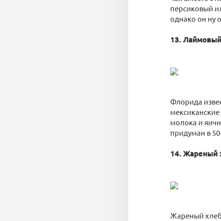
персиковый ил
однако он ну 
13. Лаймовый
Флорида извес
мексиканские
молока и яичн
придуман в 50-
14. Жареный 
Жареный хлеб