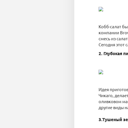
Кобб-салат бы
компании Brow
смесь из салат
Сегодня этот 
2. Глубокая п
Идея приготов
Чикаго, делае
оливковом мас
другие виды н
3.Тушеный зе