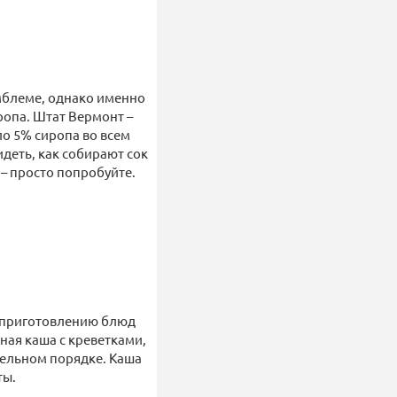
эмблеме, однако именно
ропа. Штат Вермонт –
о 5% сиропа во всем
идеть, как собирают сок
 – просто попробуйте.
 приготовлению блюд
зная каша с креветками,
тельном порядке. Каша
ты.