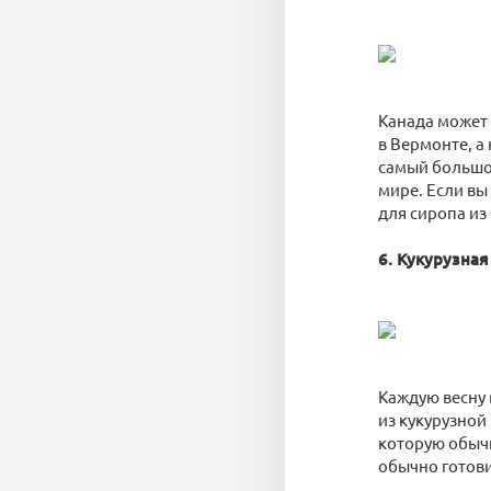
Канада может 
в Вермонте, а
самый большой
мире. Если вы 
для сиропа из
6. Кукурузна
Каждую весну
из кукурузной
которую обычн
обычно готови