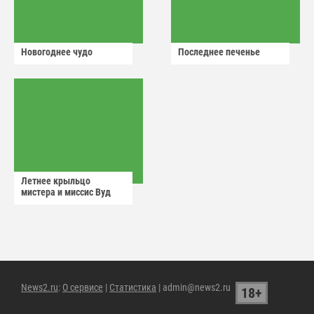
Новогоднее чудо
Последнее печенье
Летнее крыльцо
мистера и миссис Вуд
News2.ru
:
О сервисе
|
Статистика
| admin@news2.ru
18+