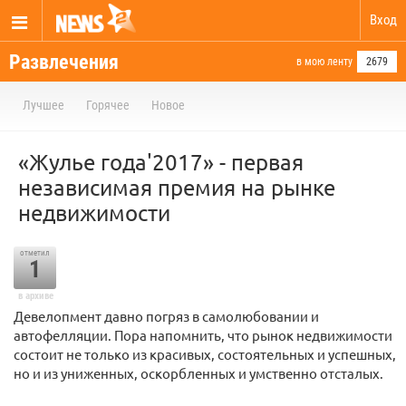
Вход
Развлечения
в мою ленту
2679
Лучшее
Горячее
Новое
«Жулье года'2017» - первая
независимая премия на рынке
недвижимости
отметил
1
в архиве
Девелопмент давно погряз в самолюбовании и
автофелляции. Пора напомнить, что рынок недвижимости
состоит не только из красивых, состоятельных и успешных,
но и из униженных, оскорбленных и умственно отсталых.