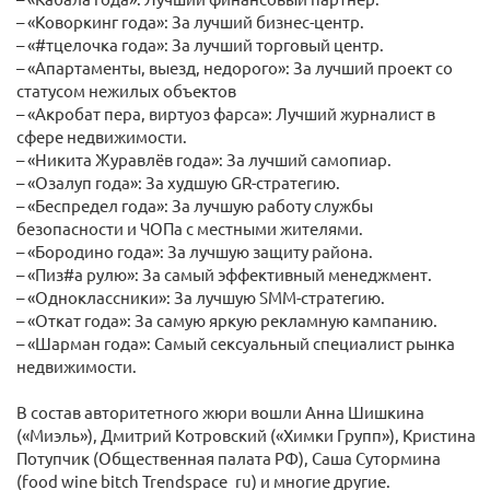
– «Коворкинг года»: За лучший бизнес-центр.
– «#тцелочка года»: За лучший торговый центр.
– «Апартаменты, выезд, недорого»: За лучший проект со
статусом нежилых объектов
– «Акробат пера, виртуоз фарса»: Лучший журналист в
сфере недвижимости.
– «Никита Журавлёв года»: За лучший самопиар.
– «Озалуп года»: За худшую GR-стратегию.
– «Беспредел года»: За лучшую работу службы
безопасности и ЧОПа с местными жителями.
– «Бородино года»: За лучшую защиту района.
– «Пиз#а рулю»: За самый эффективный менеджмент.
– «Одноклассники»: За лучшую SMM-стратегию.
– «Откат года»: За самую яркую рекламную кампанию.
– «Шарман года»: Самый сексуальный специалист рынка
недвижимости.
В состав авторитетного жюри вошли Анна Шишкина
(«Миэль»), Дмитрий Котровский («Химки Групп»), Кристина
Потупчик (Общественная палата РФ), Саша Сутормина
(food wine bitch Trendspace_ru) и многие другие.