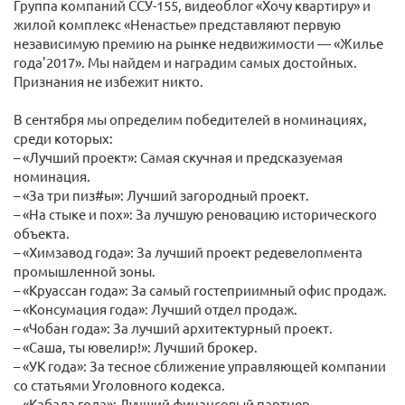
Группа компаний ССУ-155, видеоблог «Хочу квартиру» и
жилой комплекс «Ненастье» представляют первую
независимую премию на рынке недвижимости — «Жилье
года'2017». Мы найдем и наградим самых достойных.
Признания не избежит никто.
В сентября мы определим победителей в номинациях,
среди которых:
– «Лучший проект»: Самая скучная и предсказуемая
номинация.
– «За три пиз#ы»: Лучший загородный проект.
– «На стыке и пох»: За лучшую реновацию исторического
объекта.
– «Химзавод года»: За лучший проект редевелопмента
промышленной зоны.
– «Круассан года»: За самый гостеприимный офис продаж.
– «Консумация года»: Лучший отдел продаж.
– «Чобан года»: За лучший архитектурный проект.
– «Саша, ты ювелир!»: Лучший брокер.
– «УК года»: За тесное сближение управляющей компании
со статьями Уголовного кодекса.
– «Кабала года»: Лучший финансовый партнер.