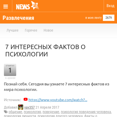
Вход
Развлечения
в мою ленту
2679
Лучшее
Горячее
Новое
7 ИНТЕРЕСНЫХ ФАКТОВ О
ПСИХОЛОГИИ
отметил
1
в архиве
Познай себя. Сегодня вы узнаете 7 интересных фактов из
мира психологии.
Источник:
https://www.youtube.com/watch?...
Добавил
vav357
21 Апреля 2017
общение
,
психология
,
поведение
,
психология поведения человека
,
психология личности
,
психология другого человека
,
факты о