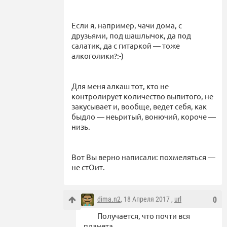
Если я, например, чачи дома, с
друзьями, под шашлычок, да под
салатик, да с гитаркой — тоже
алкоголики?:-)
Для меня алкаш тот, кто не
контролирует количество выпитого, не
закусывает и, вообще, ведет себя, как
быдло — неьритый, вонючий, короче —
низь.
Вот Вы верно написали: похмеляться —
не стОит.
dima.n2
, 18 Апреля 2017 ,
url
0
Получается, что почти вся
планета...