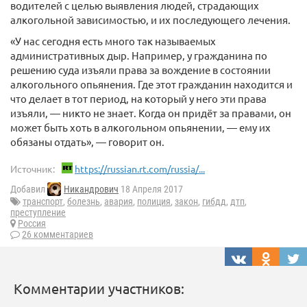
водителей с целью выявления людей, страдающих
алкогольной зависимостью, и их последующего лечения.
«У нас сегодня есть много так называемых
административных дыр. Например, у гражданина по
решению суда изъяли права за вождение в состоянии
алкогольного опьянения. Где этот гражданин находится и
что делает в тот период, на который у него эти права
изъяли, — никто не знает. Когда он придёт за правами, он
может быть хоть в алкогольном опьянении, — ему их
обязаны отдать», — говорит он.
Источник:
https://russian.rt.com/russia/...
Добавил
Никандрович
18 Апреля 2017
транспорт
,
болезнь
,
авария
,
полиция
,
закон
,
гибдд
,
дтп
,
преступление
Россия
26 комментариев
Комментарии участников: