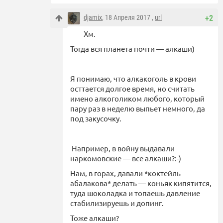
djamix
, 18 Апреля 2017 ,
url
+2
Хм.
Тогда вся планета почти — алкаши)
Я понимаю, что алкакоголь в крови
осттается долгое время, но считать
имено алкоголиком любого, который
пару раз в неделю выпьет немного, да
под закусочку.
Например, в войну выдавали
наркомовские — все алкаши?:-)
Нам, в горах, давали *коктейль
абалакова* делать — коньяк кипятится,
туда шоколадка и топаешь давление
стабилизируешь и допинг.
Тоже алкаши?