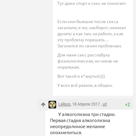
Тут даже спорт и секс не помогает.
Если мои бывшие после секса
засыпали, я же, наоборот, начинал
думать: а как там, на работе, а как
эту проблему порешать…
Загонялся по своим проблемам.
Для меня секс расслабуха
физиологическая, но никак не
моральная.
Вот такой я е*анутый.)))
У всех всё разное, в общем.
LaRuss
, 18 Апреля 2017 ,
url
+2
У алкоголизма три стадии.
Первая стадия алкоголизма
неопредолимое желание
опохмелиться.