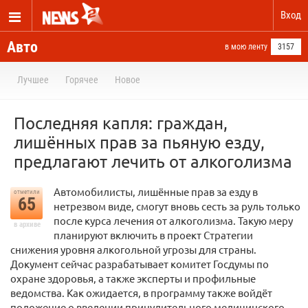
Вход
Авто
в мою ленту
3157
Лучшее
Горячее
Новое
Последняя капля: граждан,
лишённых прав за пьяную езду,
предлагают лечить от алкоголизма
Автомобилисты, лишённые прав за езду в
отметили
65
нетрезвом виде, смогут вновь сесть за руль только
после курса лечения от алкоголизма. Такую меру
в архиве
планируют включить в проект Cтратегии
cнижения уровня алкогольной угрозы для страны.
Документ сейчас разрабатывает комитет Госдумы по
охране здоровья, а также эксперты и профильные
ведомства. Как ожидается, в программу также войдёт
положение о введении принудительного медицинского