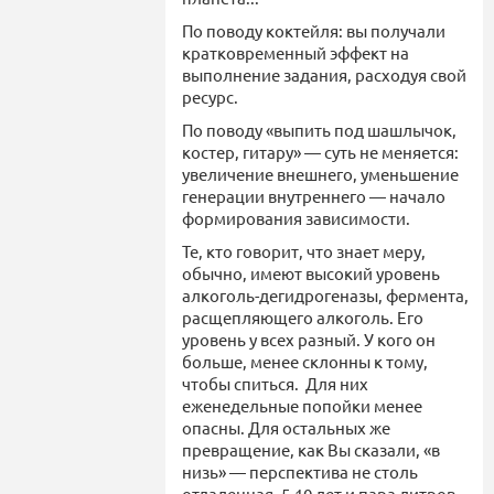
По поводу коктейля: вы получали
кратковременный эффект на
выполнение задания, расходуя свой
ресурс.
По поводу «выпить под шашлычок,
костер, гитару» — суть не меняется:
увеличение внешнего, уменьшение
генерации внутреннего — начало
формирования зависимости.
Те, кто говорит, что знает меру,
обычно, имеют высокий уровень
алкоголь-дегидрогеназы, фермента,
расщепляющего алкоголь. Его
уровень у всех разный. У кого он
больше, менее склонны к тому,
чтобы спиться. Для них
еженедельные попойки менее
опасны. Для остальных же
превращение, как Вы сказали, «в
низь» — перспектива не столь
отдаленная, 5-10 лет и пара литров