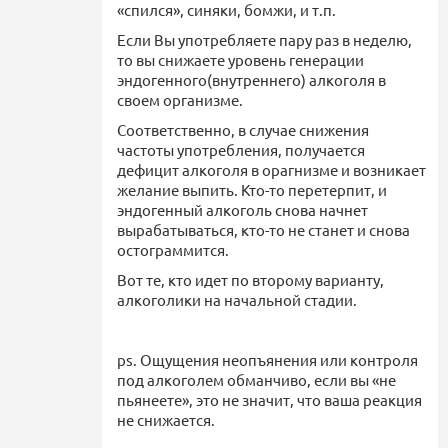
«спился», синяки, бомжи, и т.п.
Если Вы употребляете пару раз в неделю,
то вы снижаете уровень генерации
эндогенного(внутреннего) алкоголя в
своем организме.
Соответственно, в случае снижения
частоты употребления, получается
дефицит алкоголя в орагнизме и возникает
желание выпить. Кто-то перетерпит, и
эндогенный алкоголь снова начнет
вырабатываться, кто-то не станет и снова
остограммится.
Вот те, кто идет по второму варианту,
алкоголики на начальной стадии.
ps. Ощущения неопъянения или контроля
под алкоголем обманчиво, если вы «не
пьянеете», это не значит, что ваша реакция
не снижается.