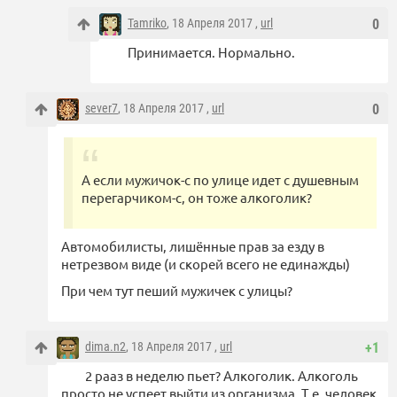
Tamriko
, 18 Апреля 2017 ,
url
0
Принимается. Нормально.
sever7
, 18 Апреля 2017 ,
url
0
А если мужичок-с по улице идет с душевным
перегарчиком-с, он тоже алкоголик?
Автомобилисты, лишённые прав за езду в
нетрезвом виде (и скорей всего не единажды)
При чем тут пеший мужичек с улицы?
dima.n2
, 18 Апреля 2017 ,
url
+1
2 рааз в неделю пьет? Алкоголик. Алкоголь
просто не успеет выйти из организма. Т.е. человек