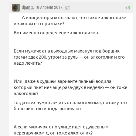
djamix
, 18 Апреля 2017 ,
url
+3
А инициаторы хоть знают, что такое алкоголизм
и каковы его признаки?
Вот именно определение алкоголизма.
Если мужичок на выходных маханул под борщик
грамм эдак 200, утром за руль — он алкоголик и его
надо лечить?
Или, даже в худшем варианте пьяный водила,
который пьет не чаще раза-двух в неделю — он тоже
алкоголик?
Тогда всех нужно лечить от алкоголизма, потому что
большинство иногда выпивают.
А если мужичок-с по улице идет с душевным
перегарчиком-с, он тоже алкоголик?