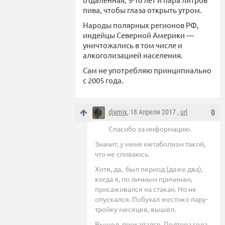
пива, чтобы глаза открыть утром.
Народы полярных регионов РФ,
индейцы Северной Америки —
уничтожались в том числе и
алкоголизацией населения.
Сам не употребляю принципиально
с 2005 года.
djamix
, 18 Апреля 2017 ,
url
0
Спасибо за информацию.
Значит, у меня метаболизм такой,
что не спиваюсь.
Хотя, да, был период (даже два),
когда я, по личным причинам,
присаживался на стакан. Но не
опускался. Побухал жестоко пару-
тройку месяцев, вышел.
Вышел, прокапался. Полтора года