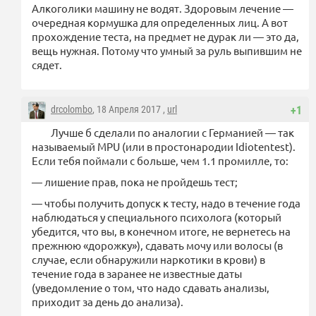
Алкоголики машину не водят. Здоровым лечение —
очередная кормушка для определенных лиц. А вот
прохождение теста, на предмет не дурак ли — это да,
вещь нужная. Потому что умный за руль выпившим не
сядет.
drcolombo
, 18 Апреля 2017 ,
url
+1
Лучше б сделали по аналогии с Германией — так
называемый MPU (или в простонародии Idiotentest).
Если тебя поймали с больше, чем 1.1 промилле, то:
— лишение прав, пока не пройдешь тест;
— чтобы получить допуск к тесту, надо в течение года
наблюдаться у специального психолога (который
убедится, что вы, в конечном итоге, не вернетесь на
прежнюю «дорожку»), сдавать мочу или волосы (в
случае, если обнаружили наркотики в крови) в
течение года в заранее не известные даты
(уведомление о том, что надо сдавать анализы,
приходит за день до анализа).