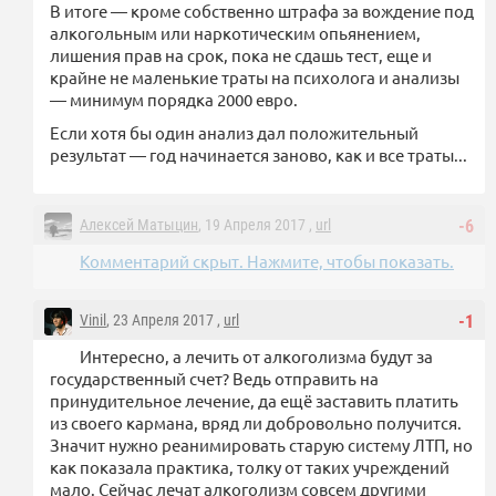
В итоге — кроме собственно штрафа за вождение под
алкогольным или наркотическим опьянением,
лишения прав на срок, пока не сдашь тест, еще и
крайне не маленькие траты на психолога и анализы
— минимум порядка 2000 евро.
Если хотя бы один анализ дал положительный
результат — год начинается заново, как и все траты...
Алексей Матыцин
, 19 Апреля 2017 ,
url
-6
Комментарий скрыт. Нажмите, чтобы показать.
Vinil
, 23 Апреля 2017 ,
url
-1
Интересно, а лечить от алкоголизма будут за
государственный счет? Ведь отправить на
принудительное лечение, да ещё заставить платить
из своего кармана, вряд ли добровольно получится.
Значит нужно реанимировать старую систему ЛТП, но
как показала практика, толку от таких учреждений
мало. Сейчас лечат алкоголизм совсем другими