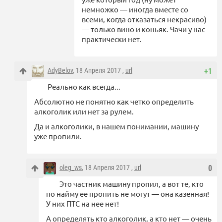
немножко — иногда вместе со
всеми, когда отказаться некрасиво)
— только вино и коньяк. Чачи у нас
практически нет.
AdyBelov
, 18 Апреля 2017 ,
url
+1
Реально как всегда...
Абсолютно не понятно как четко определить
алкоголик или нет за рулем.
Да и алкоголики, в нашем понимании, машину
уже пропили.
oleg_ws
, 18 Апреля 2017 ,
url
0
Это частник машину пропил, а вот те, кто
по найму ее пропить не могут — она казенная!
У них ПТС на нее нет!
А определять кто алкоголик, а кто нет — очень