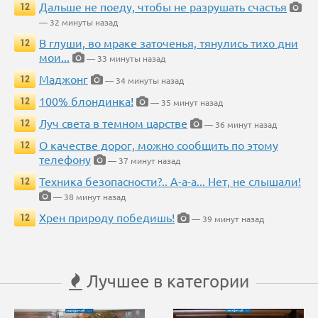
Дальше не поеду, чтобы не разрушать счастья
12
— 32 минуты назад
В глуши, во мраке заточенья, тянулись тихо дни
12
мои...
— 33 минуты назад
Маджонг
12
— 34 минуты назад
100% блондинка!
12
— 35 минут назад
Луч света в темном царстве
12
— 36 минут назад
О качестве дорог, можно сообщить по этому
12
телефону
— 37 минут назад
Техника безопасности?.. А-а-а... Нет, не слышали!
12
— 38 минут назад
Хрен природу победишь!
12
— 39 минут назад
Лучшее в категории