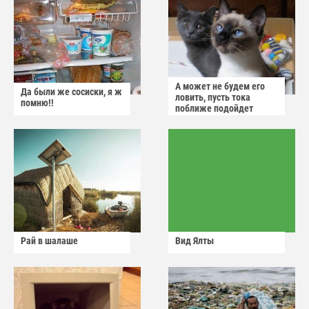
А может не будем его
Да были же сосиски, я ж
ловить, пусть тока
помню!!
поближе подойдет
Рай в шалаше
Вид Ялты