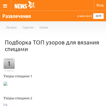
Вход
Развлечения
в мою ленту
2679
Лучшее
Горячее
Новое
Подборка ТОП узоров для вязания
спицами
отметил
1
в архиве
Узоры спицами 1
Узоры спицами 2