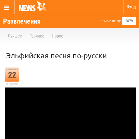
Вход
Развлечения
в мою ленту
2679
Лучшее
Горячее
Новое
Эльфийская песня по-русски
отметили
22
в архиве