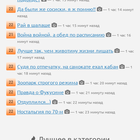
Да были же сосиски, я ж помню!!
22
— 1 час 14 минут
назад
Рай в шалаше
22
— 1 час 15 минут назад
Война войной, а обед по расписанию
21
— 1 час 16
минут назад
Лучше так, чем животину жизни лишать
22
— 1 час
17 минут назад
Судя по отпечатку, на самокате ехал кабан
22
— 1
час 18 минут назад
Зоопарк строгого режима
22
— 1 час 20 минут назад
Правда о Фукусиме
22
— 1 час 21 минуту назад
Отдуплился...)
22
— 1 час 22 минуты назад
Ностальгия по 70-м
22
— 1 час 23 минуты назад
Лучшее в категории