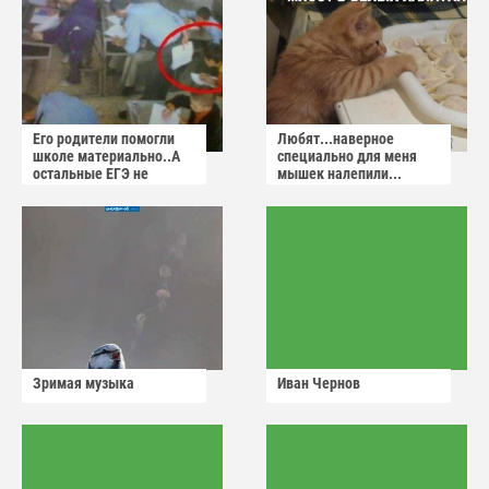
Его родители помогли
Любят...наверное
школе материально..А
специально для меня
остальные ЕГЭ не
мышек налепили...
сдадут
Зримая музыка
Иван Чернов