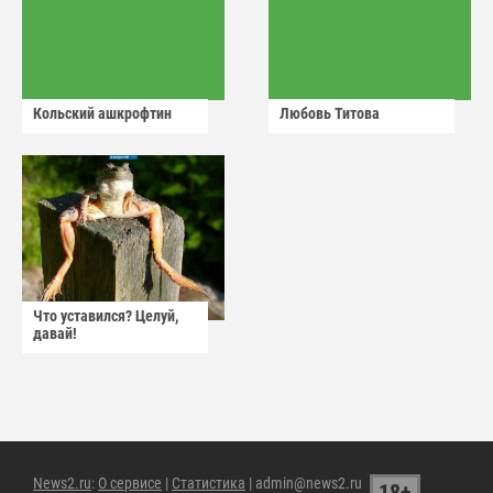
Кольский ашкрофтин
Любовь Титова
Что уставился? Целуй,
давай!
News2.ru
:
О сервисе
|
Статистика
| admin@news2.ru
18+