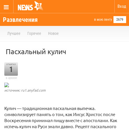
Вход
Развлечения
в мою ленту
2679
Лучшее
Горячее
Новое
Пасхальный кулич
отметил
1
в архиве
источник: ru1.anyfad.com
Кулич — традиционная пасхальная выпечка.
символизирует память о том, как Иисус Христос после
Воскресения принимал пищу вместе с апостолами. Как
испечь кулич на Руси знали давно. Рецепт пасхального