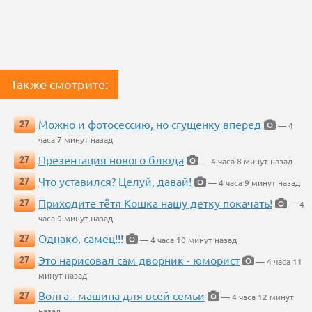
Также смотрите:
Можно и фотосессию, но сгущенку вперед
27
— 4
часа 7 минут назад
Презентация нового блюда
27
— 4 часа 8 минут назад
Что уставился? Целуй, давай!
27
— 4 часа 9 минут назад
Приходите тётя Кошка нашу детку покачать!
27
— 4
часа 9 минут назад
Однако, самец!!!
27
— 4 часа 10 минут назад
Это нарисовал сам дворник - юморист
27
— 4 часа 11
минут назад
Волга - машина для всей семьи
27
— 4 часа 12 минут
назад