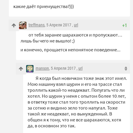
какие даёт приемущества?)))
treffmans
, 5 Апреля 2017 ,
url
+1
от тебя заранее шарахаются и пропускают…
лишь бы чего не вышло! ;)
и конечно, прощается непонятное поведение...
manson
, 5 Апреля 2017 ,
url
0
Я когда был новичком тоже знак этот имел.
Мою машину взял шурин и его на трассе стал
троллить какой-то неадекват. Попугать что ли
хотел. Но шурин у меня с опытом более 10 лет,
в ответку тоже стал того троллить на скорости
за сотню и видимо зело того напугал. Тоже
такой же неадекват, но вынужденный. В
общем я к тому, что не все шарахаются, хотя
да, в основном это так.