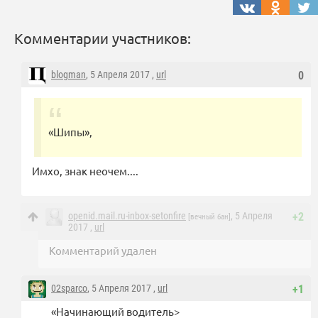
Комментарии участников:
blogman
, 5 Апреля 2017 ,
url
0
«Шипы»,
Имхо, знак неочем....
openid.mail.ru-inbox-setonfire
, 5 Апреля
+2
[вечный бан]
2017 ,
url
Комментарий удален
02sparco
, 5 Апреля 2017 ,
url
+1
«Начинающий водитель>