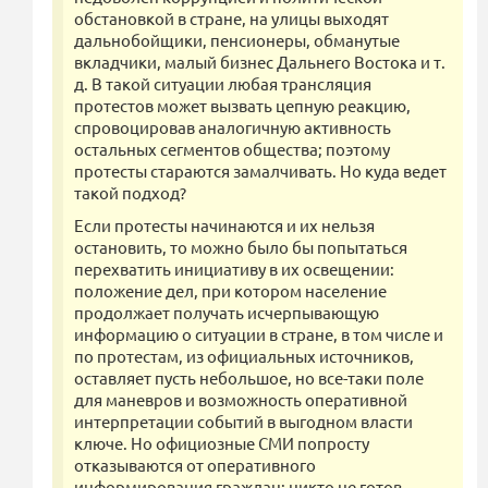
обстановкой в стране, на улицы выходят
дальнобойщики, пенсионеры, обманутые
вкладчики, малый бизнес Дальнего Востока и т.
д. В такой ситуации любая трансляция
протестов может вызвать цепную реакцию,
спровоцировав аналогичную активность
остальных сегментов общества; поэтому
протесты стараются замалчивать. Но куда ведет
такой подход?
Если протесты начинаются и их нельзя
остановить, то можно было бы попытаться
перехватить инициативу в их освещении:
положение дел, при котором население
продолжает получать исчерпывающую
информацию о ситуации в стране, в том числе и
по протестам, из официальных источников,
оставляет пусть небольшое, но все-таки поле
для маневров и возможность оперативной
интерпретации событий в выгодном власти
ключе. Но официозные СМИ попросту
отказываются от оперативного
информирования граждан: никто не готов