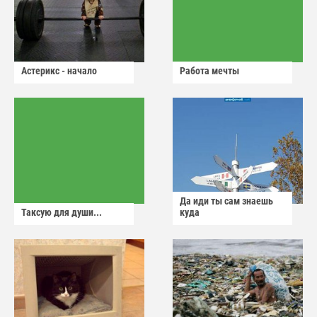
Астерикс - начало
Работа мечты
Да иди ты сам знаешь
Таксую для души...
куда