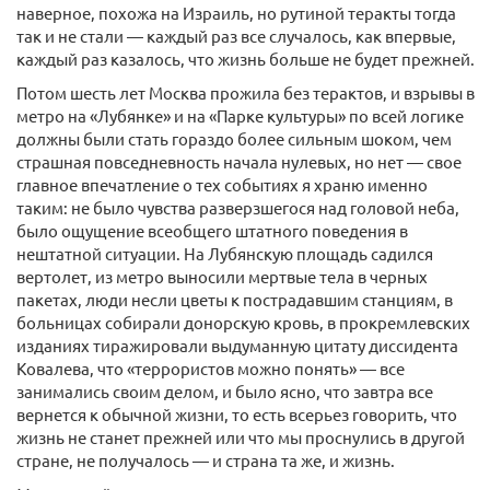
наверное, похожа на Израиль, но рутиной теракты тогда
так и не стали — каждый раз все случалось, как впервые,
каждый раз казалось, что жизнь больше не будет прежней.
Потом шесть лет Москва прожила без терактов, и взрывы в
метро на «Лубянке» и на «Парке культуры» по всей логике
должны были стать гораздо более сильным шоком, чем
страшная повседневность начала нулевых, но нет — свое
главное впечатление о тех событиях я храню именно
таким: не было чувства разверзшегося над головой неба,
было ощущение всеобщего штатного поведения в
нештатной ситуации. На Лубянскую площадь садился
вертолет, из метро выносили мертвые тела в черных
пакетах, люди несли цветы к пострадавшим станциям, в
больницах собирали донорскую кровь, в прокремлевских
изданиях тиражировали выдуманную цитату диссидента
Ковалева, что «террористов можно понять» — все
занимались своим делом, и было ясно, что завтра все
вернется к обычной жизни, то есть всерьез говорить, что
жизнь не станет прежней или что мы проснулись в другой
стране, не получалось — и страна та же, и жизнь.