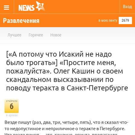
Вход
Развлечения
в мою ленту
2679
Лучшее
Горячее
Новое
[«А потому что Исакий не надо
было трогать»] «Простите меня,
пожалуйста». Олег Кашин о своем
скандальном высказывании по
поводу теракта в Санкт-Петербурге
отметили
6
в архиве
Везде пишут (раз, два, три, четыре, пять), что я сказал что-
то недопустимое и неприличное о теракте в Петербурге.
Что везде пишут — это, конечно, ерунда, пропаганде