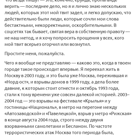
верить — последнее дело, но я и лично знаю нескольких
людей, которых этот мой твит задел, и легко допускаю, что
действительно были люди, которые сочли мои слова
бестактными, некорректными, оскорбительными. В
соцсетях так бывает, святая вера в собственную правоту —
не наш метод, и я хочу попросить прощения у всех, кого
мой твит всерьез огорчил или возмутил.
Простите меня, пожалуйста.
Чего я вообще не представляю — каково это, когда в твоем
городе такое происходит впервые. Я переехал жить в
Москву в 2003 году, и это была уже Москва, пережившая и
«Норд-ост», и взрывы домов в 1999 году, а дела более
давние, к которым стоит отнести и октябрь 1993 года,
стали к тому времени уже совсем далекой историей. 2003–
2004 год — это взрывы на фестивале «Крылья» и у
гостиницы «Националь», в метро на перегоне между
«Автозаводской» и «Павелецкой», взрыв у метро «Рижская»
в конце августа 2004 года, строго между двумя
взорванными самолетами и Бесланом. По частоте
террористических атак Москва того периода была,