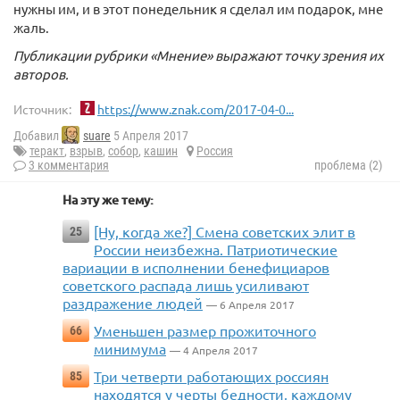
нужны им, и в этот понедельник я сделал им подарок, мне
жаль.
Публикации рубрики «Мнение» выражают точку зрения их
авторов.
Источник:
https://www.znak.com/2017-04-0...
Добавил
suare
5 Апреля 2017
теракт
,
взрыв
,
собор
,
кашин
Россия
3 комментария
проблема (2)
На эту же тему:
[Ну, когда же?] Смена советских элит в
25
России неизбежна. Патриотические
вариации в исполнении бенефициаров
советского распада лишь усиливают
раздражение людей
— 6 Апреля 2017
Уменьшен размер прожиточного
66
минимума
— 4 Апреля 2017
Три четверти работающих россиян
85
находятся у черты бедности, каждому