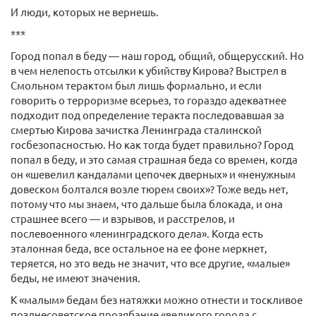
И люди, которых не вернешь.
***
Город попал в беду — наш город, общий, общерусский. Но
в чем нелепость отсылки к убийству Кирова? Выстрел в
Смольном терактом был лишь формально, и если
говорить о терроризме всерьез, то гораздо адекватнее
подходит под определение теракта последовавшая за
смертью Кирова зачистка Ленинграда сталинской
госбезопасностью. Но как тогда будет правильно? Город
попал в беду, и это самая страшная беда со времен, когда
он «шевелил кандалами цепочек дверных» и «ненужным
довеском болтался возле тюрем своих»? Тоже ведь нет,
потому что мы знаем, что дальше была блокада, и она
страшнее всего — и взрывов, и расстрелов, и
послевоенного «ленинградского дела». Когда есть
эталонная беда, все остальное на ее фоне меркнет,
теряется, но это ведь не значит, что все другие, «малые»
беды, не имеют значения.
К «малым» бедам без натяжки можно отнести и тоскливое
позднесоветское прозябание «великого города с