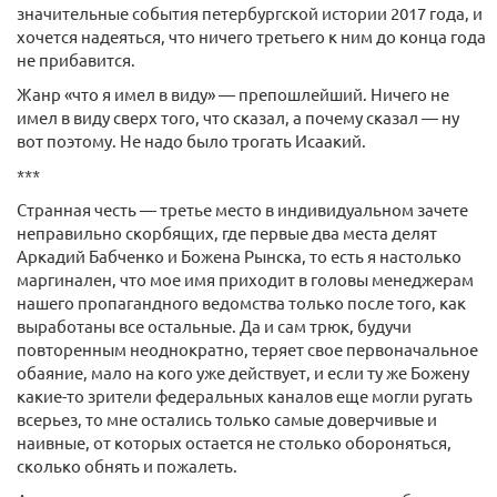
значительные события петербургской истории 2017 года, и
хочется надеяться, что ничего третьего к ним до конца года
не прибавится.
Жанр «что я имел в виду» — препошлейший. Ничего не
имел в виду сверх того, что сказал, а почему сказал — ну
вот поэтому. Не надо было трогать Исаакий.
***
Странная честь — третье место в индивидуальном зачете
неправильно скорбящих, где первые два места делят
Аркадий Бабченко и Божена Рынска, то есть я настолько
маргинален, что мое имя приходит в головы менеджерам
нашего пропагандного ведомства только после того, как
выработаны все остальные. Да и сам трюк, будучи
повторенным неоднократно, теряет свое первоначальное
обаяние, мало на кого уже действует, и если ту же Божену
какие-то зрители федеральных каналов еще могли ругать
всерьез, то мне остались только самые доверчивые и
наивные, от которых остается не столько обороняться,
сколько обнять и пожалеть.