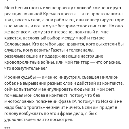
Мою бестактность или неправоту с лихвой компенсирует
реакция лояльной Кремлю прессы — я-то просто написал
твит, восемь слов, а они работают, они конвертируют горе
в ненависть, и вот это уже беспримесное свинство. Но оно
же дает всем, кому это интересно, понятный и, мне
кажется, несложный выбор между мной и тем же
Соловьевым. Кто вам больше нравится, кого вы хотели бы
слушать, кому верить? Газеты и телеканалы,
развязывающие и поддерживающие настоящие
кровопролитные войны, или мой твиттер — что опаснее,
что возмутительнее?
Ирония судьбы — именно индустрия, съевшая миллион
собак на вырывании разных слов и действий из контекста,
сейчас пытается манипулировать людьми за мой счет,
помещая мои слова в контекст, потому что без
многословных пояснений фраза «А потому что Исакий не
надо было трогать» не значит ничего. Если им придет в
голову возбуждать по этой фразе дело, я бы с
удовольствием на это посмотрел.
***