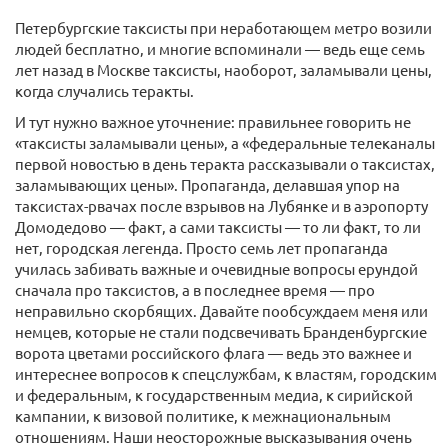
Петербургские таксисты при неработающем метро возили
людей бесплатно, и многие вспоминали — ведь еще семь
лет назад в Москве таксисты, наоборот, заламывали цены,
когда случались теракты.
И тут нужно важное уточнение: правильнее говорить не
«таксисты заламывали цены», а «федеральные телеканалы
первой новостью в день теракта рассказывали о таксистах,
заламывающих цены». Пропаганда, делавшая упор на
таксистах-рвачах после взрывов на Лубянке и в аэропорту
Домодедово — факт, а сами таксисты — то ли факт, то ли
нет, городская легенда. Просто семь лет пропаганда
училась забивать важные и очевидные вопросы ерундой
сначала про таксистов, а в последнее время — про
неправильно скорбящих. Давайте пообсуждаем меня или
немцев, которые не стали подсвечивать Бранденбургские
ворота цветами российского флага — ведь это важнее и
интереснее вопросов к спецслужбам, к властям, городским
и федеральным, к государственным медиа, к сирийской
кампании, к визовой политике, к межнациональным
отношениям. Наши неосторожные высказывания очень