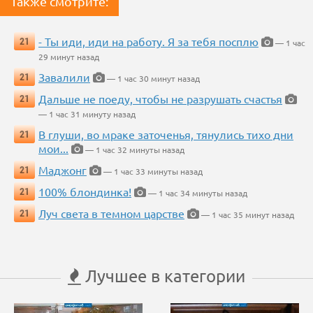
Также смотрите:
- Ты иди, иди на работу. Я за тебя посплю
21
— 1 час
29 минут назад
Завалили
21
— 1 час 30 минут назад
Дальше не поеду, чтобы не разрушать счастья
21
— 1 час 31 минуту назад
В глуши, во мраке заточенья, тянулись тихо дни
21
мои...
— 1 час 32 минуты назад
Маджонг
21
— 1 час 33 минуты назад
100% блондинка!
21
— 1 час 34 минуты назад
Луч света в темном царстве
21
— 1 час 35 минут назад
Лучшее в категории