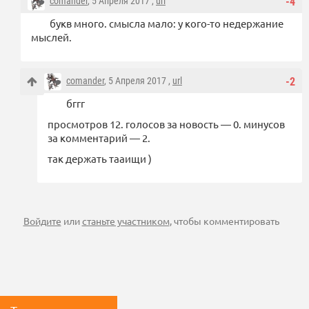
comander
, 5 Апреля 2017 ,
url
-4
букв много. смысла мало: у кого-то недержание
мыслей.
comander
, 5 Апреля 2017 ,
url
-2
бггг
просмотров 12. голосов за новость — 0. минусов
за комментарий — 2.
так держать тааищи )
Войдите
или
станьте участником
, чтобы комментировать