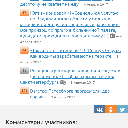
десятому не хватает на еду
— 4 Апреля 2017
[Оптимизировали] «Социальная услуга»:
67
во Владимирской области у больной
матери изъяли детей социальные работники.
Все произошло прямо в больничной палате,
куда дети приходили проведать маму
— 4
Апреля 2017
«Таксисты в Питере по 10–15 штук берут».
64
Как водилы зарабатывают на теракте
— 3
Апреля 2017
Реакция агрегаторов новостей и соцсетей
16
(по статистике Li.ru) на взрывы в метро
Санкт-Петербурга
— 3 Апреля 2017
9
В метро Петербурга прогремели два
147
взрыва
— 3 Апреля 2017
Комментарии участников: