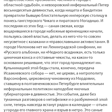
областной судьбой», и невзоровский инфернальный Питер
восьмидесятых-девяностых, когда нищета и бандитизм
превратили бывшую блистательную имперскую столицу в
помесь гангстерского Чикаго и пиратского Могадишо. И
последняя из этих бед — самая свежая, когда
воцарившиеся в городе набожные временщики начали,
пользуясь своей властью, делать из него что-то совсем
несусветное с казаками и «православными активистами». В
городе Милонова нет ни Ленинградской симфонии, ни
«Русского альбома», ни «Медного всадника», есть только
циничная комса и отставные чекисты, на каком-то
основании решившие, что этот город принадлежит им.
Кульминацией этой беды стала, конечно, передача
Исаакиевского собора — нет, не церкви, а митрополиту
Варсонофию, церковному чиновнику из Мордовии,
ставшему в полтавченковском Петербурге влиятельным
неформальным политиком наподобие «ночных
губернаторов» в девяностые. Эти события, даже без
туманных разговоров о метафизике и о разбуженной злой
силе, теперь навсегда встанут рядом в календаре — отъем
у города его главного храма и взрыв в метро. Это самые