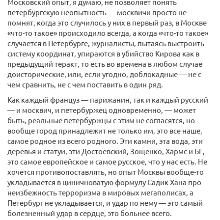
Московский опыт, я думаю, не позволяет понять
петербургскую неопытность — москвичи просто не
помнят, когда это случилось у них в первый раз, в Москве
«что-то такое» происходило всегда, а когда «что-то такое»
случается в Петербурге, журналисты, пытаясь выстроить
систему координат, упираются в убийство Кирова как в
предыдущий теракт, то есть во времена в любом случае
доисторические, или, если угодно, доблокадные — не с
чем сравнить, не с чем поставить в один ряд.
Как каждый француз — парижанин, так и каждый русский
— и москвич, и петербуржец одновременно, — может
быть, реальные петербуржцы с этим не согласятся, но
вообще город принадлежит не только им, это все наше,
самое родное из всего родного. Эти камни, эта вода, эти
деревья и статуи, эти Достоевский, Зощенко, Хармс и БГ,
это самое европейское и самое русское, что у нас есть. Не
хочется противопоставлять, но опыт Москвы вообще-то
укладывается в циничноватую формулу Садик Хана про
неизбежность терроризма в мировых мегаполисах, а
Петербург не укладывается, и удар по нему — это самый
болезненный удар в сердце, это больнее всего.