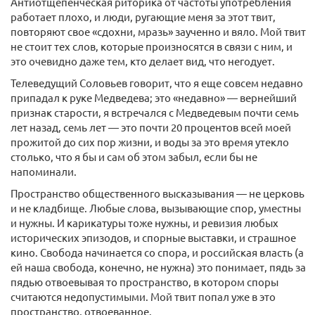
Антиотщепенческая риторика от частоты употребления
работает плохо, и люди, ругающие меня за этот твит,
повторяют свое «сдохни, мразь» заученно и вяло. Мой твит
не стоит тех слов, которые произносятся в связи с ним, и
это очевидно даже тем, кто делает вид, что негодует.
Телеведущий Соловьев говорит, что я еще совсем недавно
припадал к руке Медведева; это «недавно» — вернейший
признак старости, я встречался с Медведевым почти семь
лет назад, семь лет — это почти 20 процентов всей моей
прожитой до сих пор жизни, и воды за это время утекло
столько, что я бы и сам об этом забыл, если бы не
напоминали.
Пространство общественного высказывания — не церковь
и не кладбище. Любые слова, вызывающие спор, уместны
и нужны. И карикатуры тоже нужны, и ревизия любых
исторических эпизодов, и спорные выставки, и страшное
кино. Свобода начинается со спора, и российская власть (а
ей наша свобода, конечно, не нужна) это понимает, пядь за
пядью отвоевывая то пространство, в котором споры
считаются недопустимыми. Мой твит попал уже в это
пространство, отвоеванное.