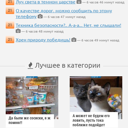
Луч света в темном царстве
21
— 6 часов 46 минут назад
О качестве дорог, можно сообщить по этому
21
телефону
— 6 часов 47 минут назад
Техника безопасности?.. А-а-а... Нет, не слышали!
21
— 6 часов 48 минут назад
Хрен природу победишь!
21
— 6 часов 49 минут назад
Лучшее в категории
А может не будем его
Да были же сосиски, я ж
ловить, пусть тока
помню!!
поближе подойдет