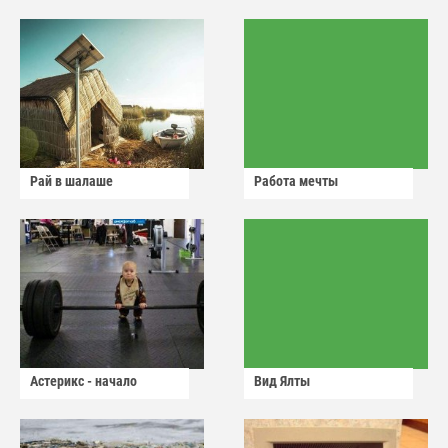
Рай в шалаше
Работа мечты
Астерикс - начало
Вид Ялты