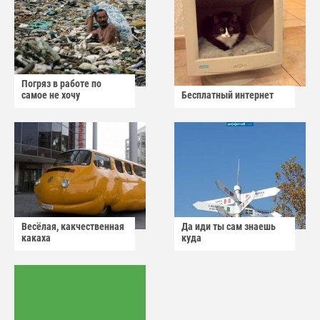
Погряз в работе по
самое не хочу
Бесплатный интернет
Весёлая, какчественная
Да иди ты сам знаешь
какаха
куда