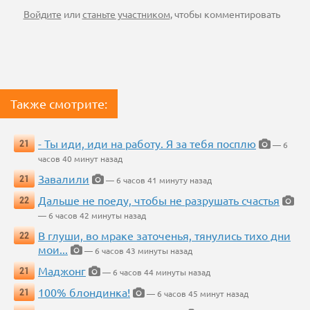
Войдите
или
станьте участником
, чтобы комментировать
Также смотрите:
- Ты иди, иди на работу. Я за тебя посплю
21
— 6
часов 40 минут назад
Завалили
21
— 6 часов 41 минуту назад
Дальше не поеду, чтобы не разрушать счастья
22
— 6 часов 42 минуты назад
В глуши, во мраке заточенья, тянулись тихо дни
22
мои...
— 6 часов 43 минуты назад
Маджонг
21
— 6 часов 44 минуты назад
100% блондинка!
21
— 6 часов 45 минут назад