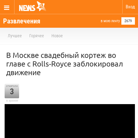
Вход
Развлечения
в мою ленту
2679
Лучшее
Горячее
Новое
В Москве свадебный кортеж во
главе с Rolls-Royce заблокировал
движение
отметили
3
в архиве