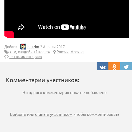
Добавил
buzzim
2 Апреля 2017
хам
,
свадебный кортеж
Россия
,
Москва
нет комментариев
Комментарии участников:
Ни одного комментария пока не добавлено
Войдите
или
станьте участником
, чтобы комментировать