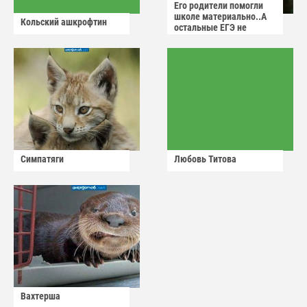
Его родители помогли
школе материально..А
Кольский ашкрофтин
остальные ЕГЭ не
сдадут
Симпатяги
Любовь Титова
Вахтерша