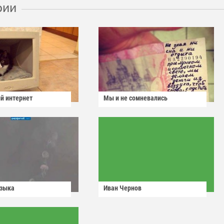
рии
й интернет
Мы и не сомневались
узыка
Иван Чернов