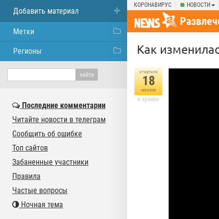
КОРОНАВИРУС
НОВОСТИ
Добавить материал
Развлеч
Метки
Как изменилас
Регионы
отметили
18
человек
в архиве
Последние комментарии
Читайте новости в телеграм
Сообщить об ошибке
Топ сайтов
Забаненные участники
Правила
Частые вопросы
Ночная тема