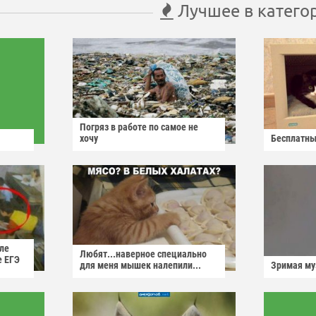
Лучшее в катего
Погряз в работе по самое не
хочу
Бесплатны
ле
Любят...наверное специально
е ЕГЭ
для меня мышек налепили...
Зримая м