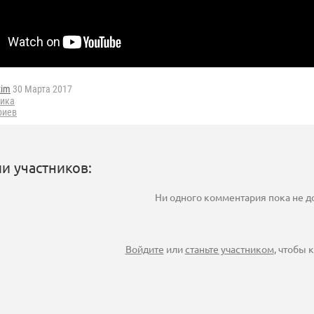
zim
30 Марта 2017
тика
риев
и участников:
Ни одного комментария пока не 
Войдите
или
станьте участником
, чтобы