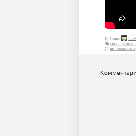
Добавил
buz
спорт
,
гимнас
нет коммента
Комментари