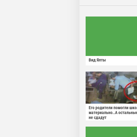
Вид Ялты
Его родители помогли шко
материально..А остальны
не сдадут