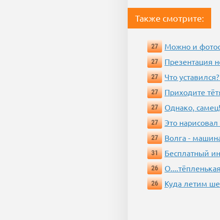
Также смотрите:
Можно и фотос
27
Презентация 
27
Что уставился?
27
Приходите тёт
27
Однако, самец!
27
Это нарисовал
27
Волга - машин
27
Бесплатный ин
31
О....тёпленькая
26
Куда летим ш
26