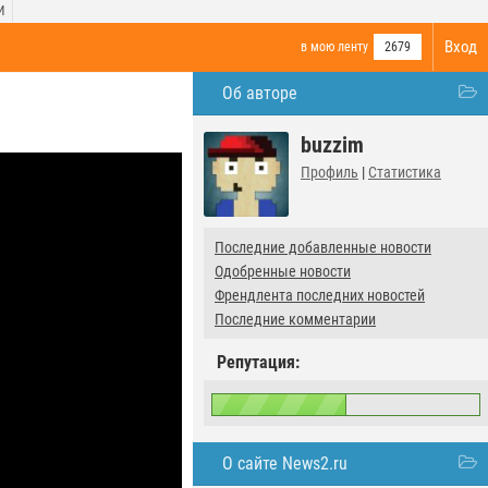
И
Вход
в мою ленту
2679
Об авторе
buzzim
Профиль
|
Статистика
Последние добавленные новости
Одобренные новости
Френдлента последних новостей
Последние комментарии
Репутация:
О сайте News2.ru