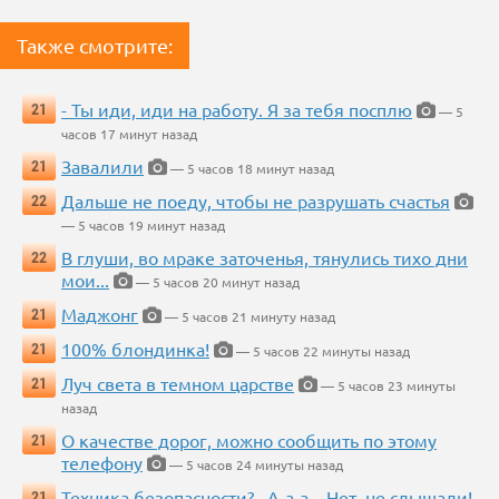
Также смотрите:
- Ты иди, иди на работу. Я за тебя посплю
21
— 5
часов 17 минут назад
Завалили
21
— 5 часов 18 минут назад
Дальше не поеду, чтобы не разрушать счастья
22
— 5 часов 19 минут назад
В глуши, во мраке заточенья, тянулись тихо дни
22
мои...
— 5 часов 20 минут назад
Маджонг
21
— 5 часов 21 минуту назад
100% блондинка!
21
— 5 часов 22 минуты назад
Луч света в темном царстве
21
— 5 часов 23 минуты
назад
О качестве дорог, можно сообщить по этому
21
телефону
— 5 часов 24 минуты назад
Техника безопасности?.. А-а-а... Нет, не слышали!
21