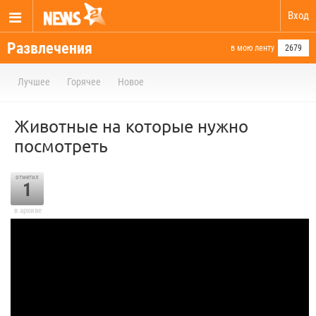
Вход
Развлечения
в мою ленту
2679
Лучшее
Горячее
Новое
Животные на которые нужно
посмотреть
отметил
1
в архиве