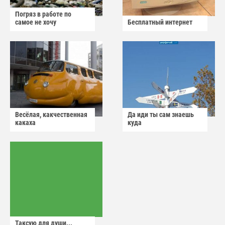
Погряз в работе по
самое не хочу
Бесплатный интернет
Весёлая, какчественная
Да иди ты сам знаешь
какаха
куда
Таксую для души...