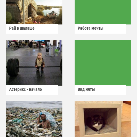
Рай в шалаше
Работа мечты
Астерикс - начало
Вид Ялты