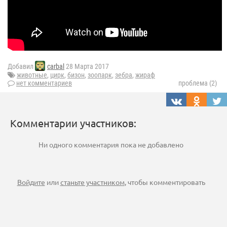
Добавил
carbal
28 Марта 2017
животные
,
цирк
,
бизон
,
зоопарк
,
зебра
,
жираф
нет комментариев
проблема (2)
Комментарии участников:
Ни одного комментария пока не добавлено
Войдите
или
станьте участником
, чтобы комментировать