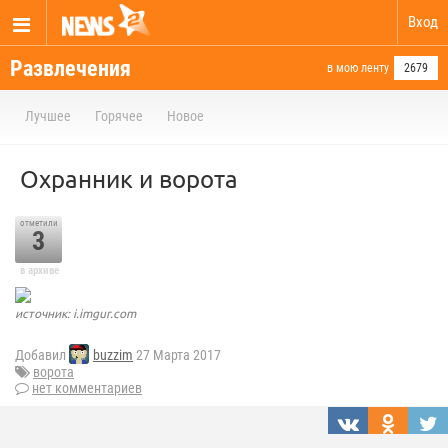
Вход
Развлечения
в мою ленту
2679
Лучшее
Горячее
Новое
Охранник и ворота
отметили
3
в архиве
источник: i.imgur.com
Добавил
buzzim
27 Марта 2017
ворота
нет комментариев