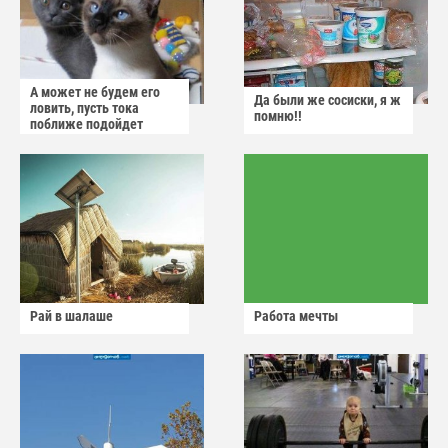
А может не будем его
Да были же сосиски, я ж
ловить, пусть тока
помню!!
поближе подойдет
Рай в шалаше
Работа мечты