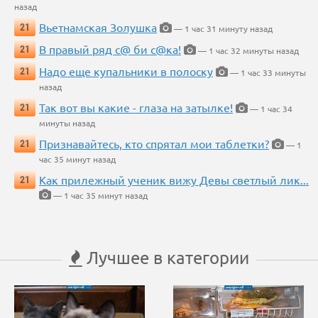
назад
Вьетнамская Золушка
21
— 1 час 31 минуту назад
В правый ряд с@ би с@ка!
21
— 1 час 32 минуты назад
Надо еще купальники в полоску
21
— 1 час 33 минуты
назад
Так вот вы какие - глаза на затылке!
21
— 1 час 34
минуты назад
Признавайтесь, кто спрятал мои таблетки?
21
— 1
час 35 минут назад
Как прилежный ученик вижу Девы светлый лик...
21
— 1 час 35 минут назад
Лучшее в категории