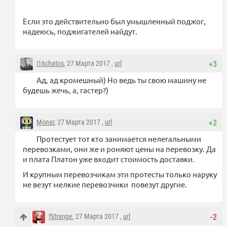
Если это действительно был умышленный поджог,
надеюсь, поджигателей найдут.
i16chatos
, 27 Марта 2017 ,
url
+3
Ад, ад кромешный) Но ведь ты свою машину не
будешь жечь, а, гастер?)
Monar
, 27 Марта 2017 ,
url
+2
Протестует тот кто занимается нелегальными
перевозками, они же и роняют цены на перевозку. Да
и плата Платон уже входит стоимость доставки.
И крупным перевозчикам эти протесты только наруку
не везут мелкие перевозчики повезут другие.
fStrange
, 27 Марта 2017 ,
url
-2