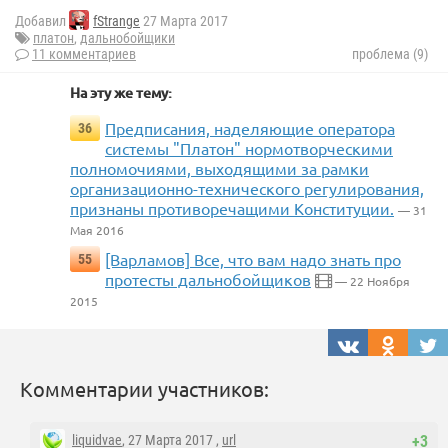
Добавил
fStrange
27 Марта 2017
платон
,
дальнобойщики
11 комментариев
проблема (9)
На эту же тему:
Предписания, наделяющие оператора
36
системы "Платон" нормотворческими
полномочиями, выходящими за рамки
организационно-технического регулирования,
признаны противоречащими Конституции.
— 31
Мая 2016
[Варламов] Все, что вам надо знать про
55
протесты дальнобойщиков
— 22 Ноября
2015
Комментарии участников:
liquidvae
, 27 Марта 2017 ,
url
+3