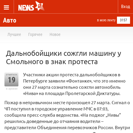
Вход
Авто
в мою ленту
3157
Лучшее
Горячее
Новое
Дальнобойщики сожгли машину у
Смольного в знак протеста
Участники акции протеста дальнобойщиков в
отметили
19
Петербурге заявили «Фонтанке», что это именно
они 27 марта сознательно сожгли автомобиль
в архиве
«Нива» на площади Пролетарской Диктатуры.
Пожар в непривычном месте произошел 27 марта. Сигнал о
ЧП поступил в городское управление МЧС в 07:03,
сообщила пресс-служба ведомства. «На поджог „Нивы“
решились доведенные до отчаяния водители –
представители Объединения перевозчиков России. Внутри