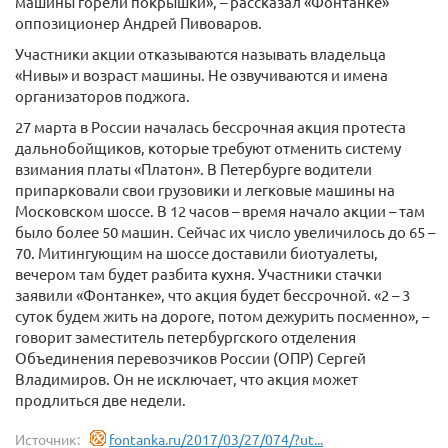
машины горели покрышки», – рассказал «Фонтанке»
оппозиционер Андрей Пивоваров.
Участники акции отказываются называть владельца
«Нивы» и возраст машины. Не озвучиваются и имена
организаторов поджога.
27 марта в России началась бессрочная акция протеста
дальнобойщиков, которые требуют отменить систему
взимания платы «Платон». В Петербурге водители
припарковали свои грузовики и легковые машины на
Московском шоссе. В 12 часов – время начало акции – там
было более 50 машин. Сейчас их число увеличилось до 65 –
70. Митингующим на шоссе доставили биотуалеты,
вечером там будет разбита кухня. Участники стачки
заявили «Фонтанке», что акция будет бессрочной. «2 – 3
суток будем жить на дороге, потом дежурить посменно», –
говорит заместитель петербургского отделения
Объединения перевозчиков России (ОПР) Сергей
Владимиров. Он не исключает, что акция может
продлиться две недели.
Источник:
fontanka.ru/2017/03/27/074/?ut...