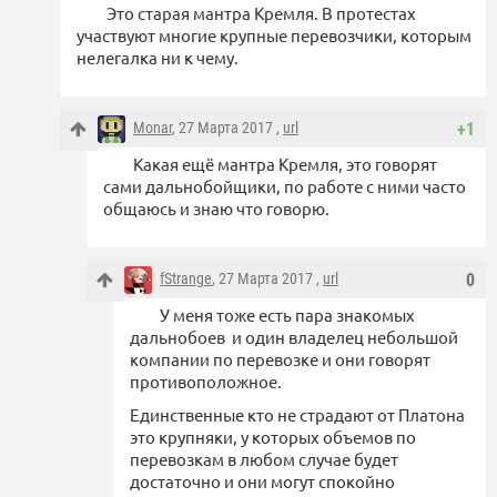
Это старая мантра Кремля. В протестах
участвуют многие крупные перевозчики, которым
нелегалка ни к чему.
Monar
, 27 Марта 2017 ,
url
+1
Какая ещё мантра Кремля, это говорят
сами дальнобойщики, по работе с ними часто
общаюсь и знаю что говорю.
fStrange
, 27 Марта 2017 ,
url
0
У меня тоже есть пара знакомых
дальнобоев и один владелец небольшой
компании по перевозке и они говорят
противоположное.
Единственные кто не страдают от Платона
это крупняки, у которых объемов по
перевозкам в любом случае будет
достаточно и они могут спокойно