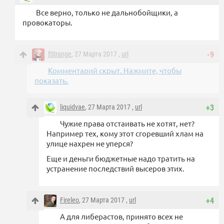
Все верно, только не дальнобойщики, а
провокаторы.
fStrange
, 27 Марта 2017 ,
url
-9
Комментарий скрыт. Нажмите, чтобы
показать.
liquidvae
, 27 Марта 2017 ,
url
+3
Чужие права отстаивать не хотят, нет?
Например тех, кому этот сгоревший хлам на
улице нахрен не уперся?
Еще и деньги бюджетные надо тратить на
устранение последствий высеров этих.
Fireleo
, 27 Марта 2017 ,
url
+4
А для либерастов, принято всех не