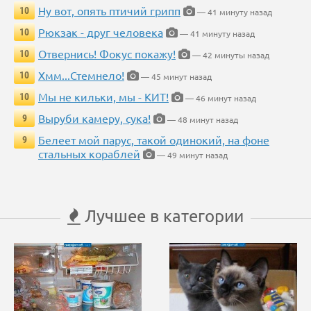
Ну вот, опять птичий грипп
10
— 41 минуту назад
Рюкзак - друг человека
10
— 41 минуту назад
Отвернись! Фокус покажу!
10
— 42 минуты назад
Хмм...Стемнело!
10
— 45 минут назад
Мы не кильки, мы - КИТ!
10
— 46 минут назад
Выруби камеру, сука!
9
— 48 минут назад
Белеет мой парус, такой одинокий, на фоне
9
стальных кораблей
— 49 минут назад
Лучшее в категории