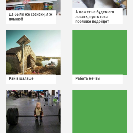
А может не будем его
Да были же сосиски, я ж
ловить, пусть тока
помню!!
поближе подойдет
Рай в шалаше
Работа мечты