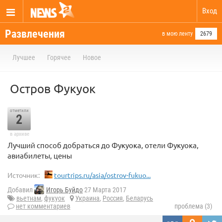
Вход
Развлечения
в мою ленту
2679
Лучшее
Горячее
Новое
Остров Фукуок
отметили
2
в архиве
Лучший способ добраться до Фукуока, отели Фукуока,
авиабилеты, цены
Источник:
tourtrips.ru/asia/ostrov-fukuo...
Добавил
Игорь Буйдо
27 Марта 2017
вьетнам
,
фукуок
Украина
,
Россия
,
Беларусь
нет комментариев
проблема (3)