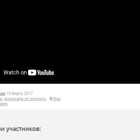
law
19 Марта 2017
га
,
попросила её почесать
Юар
риев
и участников: