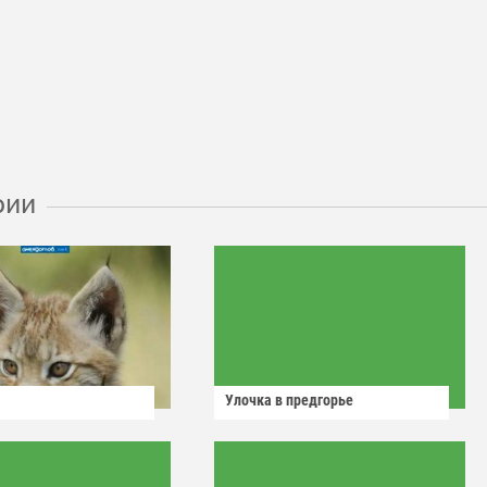
рии
Улочка в предгорье