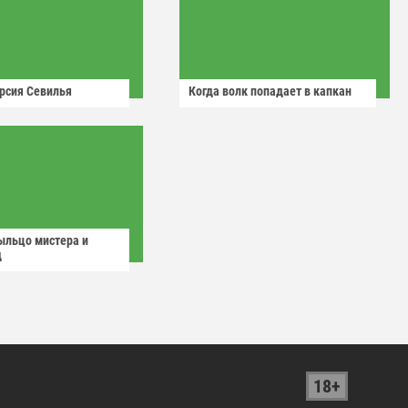
рсия Севилья
Когда волк попадает в капкан
ыльцо мистера и
д
18+