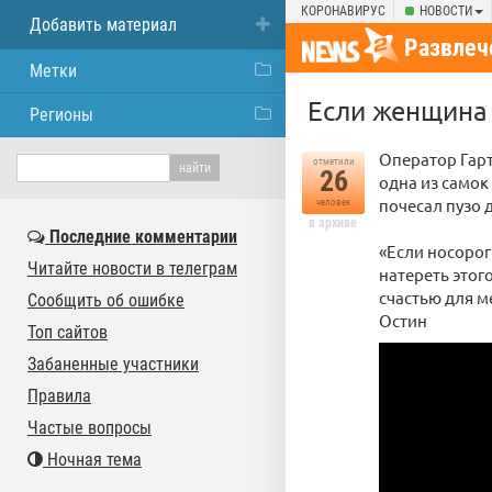
КОРОНАВИРУС
НОВОСТИ
Добавить материал
Развлеч
Метки
Если женщина 
Регионы
Оператор Гарт
отметили
26
одна из самок
почесал пузо 
человек
в архиве
Последние комментарии
«Если носорог
Читайте новости в телеграм
натереть этого
счастью для м
Сообщить об ошибке
Остин
Топ сайтов
Забаненные участники
Правила
Частые вопросы
Ночная тема