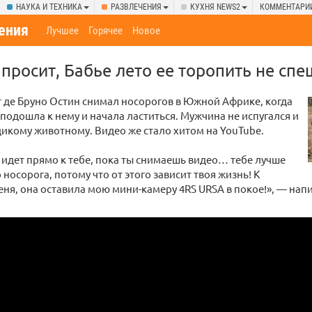
НАУКА И ТЕХНИКА
РАЗВЛЕЧЕНИЯ
КУХНЯ NEWS2
КОММЕНТАРИ
ения
Лучшее
Горячее
Новое
просит, Бабье лето ее торопить не спе
 де Бруно Остин снимал носорогов в Южной Африке, когда
 подошла к нему и начала ластиться. Мужчина не испугался и
дикому животному. Видео же стало хитом на YouTube.
 идет прямо к тебе, пока ты снимаешь видео… тебе лучше
 носорога, потому что от этого зависит твоя жизнь! К
еня, она оставила мою мини-камеру 4RS URSA в покое!», — напи