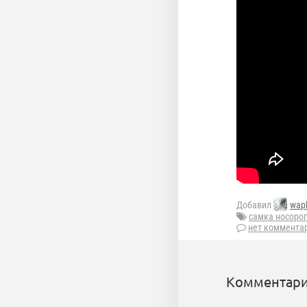
Добавил
wap
самка носоро
нет коммента
Комментари