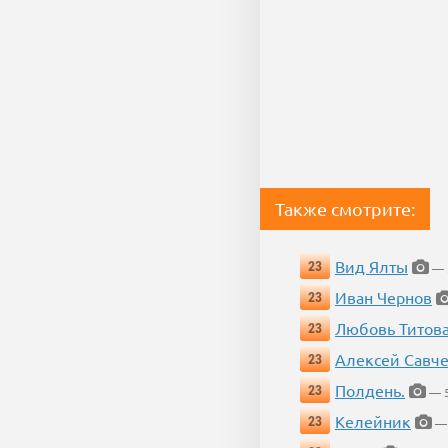
Также смотрите:
Вид Ялты
23
— 5
Иван Чернов
23
Любовь Титов
23
Алексей Савч
23
Полдень.
23
— 5
Келейник
23
— 