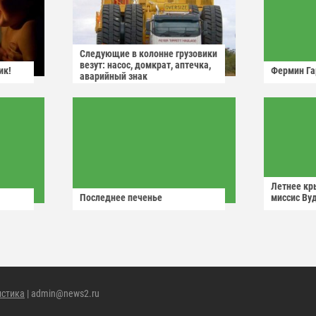
Следующие в колонне грузовики
везут: насос, домкрат, аптечка,
ик!
Фермин Га
аварийный знак
Летнее кр
Последнее печенье
миссис Ву
истика
| admin@news2.ru