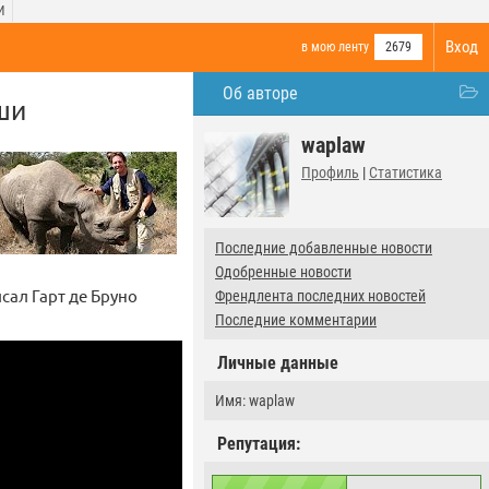
И
Вход
в мою ленту
2679
Об авторе
ши
waplaw
Профиль
|
Статистика
Последние добавленные новости
Одобренные новости
сал Гарт де Бруно
Френдлента последних новостей
Последние комментарии
Личные данные
Имя: waplaw
Репутация: