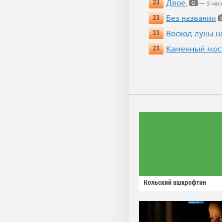
Двое.
23
— 5 час
Без названия
23
Восход луны н
23
Каменный мос
23
Кольский ашкрофтин