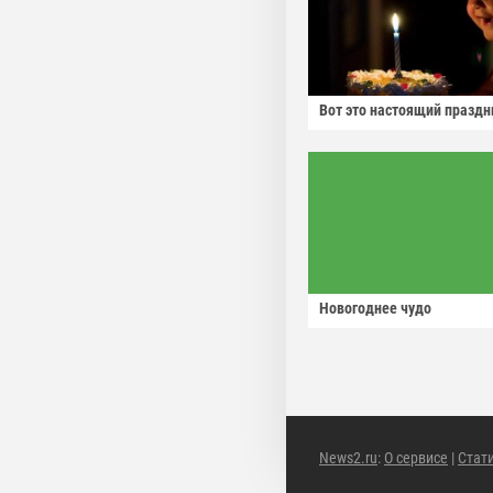
Вот это настоящий праздн
Новогоднее чудо
News2.ru
:
О сервисе
|
Стат